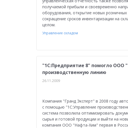
управленческая отчетность также позвол
Медицина
Бюджетные учреждения
Уп
получаемой прибыли и своевременно напра
оборудования, открытие новых розничных 
1С:ERP Управление строительной организацие
сокращение сроков инвентаризации на скла
целом.
Управление складом
"1С:Предприятие 8" помогло ООО 
производственную линию
26.11.2009
Компания "Гранд Эксперт" в 2008 году ав
с помощью "1С:Управление производствен
система позволила оптимизировать докум
сырья и готовой продукции и выйти на нов
компания ООО "Нафта-Хим" первая в Росси