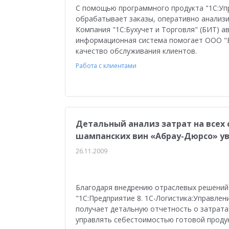
Управление персоналом
Сельское хозяйст
С помощью программного продукта "1С:Уп
обрабатывает заказы, оперативно анализи
Мобильное приложение
АЗС
Производ
Компания "1С:Бухучет и Торговля" (БИТ) а
информационная система помогает ООО "
Отраслевые решения
1С:Мобильная касса
качество обслуживания клиентов.
Работа с клиентами
1С:ERP Управление предприятием
Склад
Управление закупками
Управление финан
Обзор возможностей
Для бухгалтера
У
Детальный анализ затрат на всех
Управление ассортиментом
Конкурс кейсо
шампанских вин «Абрау-Дюрсо» ув
Изменения законодательства
1СПАРК Риск
26.11.2009
Повышение эффективности бизнеса
Аттес
Благодаря внедрению отраслевых решений 
Проектные решения
Оптовая торговля
"1С:Предприятие 8. 1С-Логистика:Управлен
получает детальную отчетность о затрата
Бюджетирование
Для руководства
Пл
управлять себестоимостью готовой проду