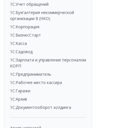
1С:Учет обращений
1С:Бухгалтерия некоммерческой
организации 8 (НКО)
1С:Корпорация
1С:БизнесСтарт
1С:Касса
1С:Садовод
1С:Зарплата и управление персоналом
КОРП
1С:Предприниматель
1С:Рабочее место кассира
1С:Гаражи
1С:Архив
1С:Документооборот холдинга
Архив новостей