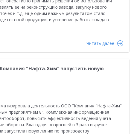
яет оперативно принимать решения об использовании
равленческая отчетность
Реальная автоматизация
влять ее на реконструкцию завода, закупку нового
точек и т.д. Еще одним важным результатом стало
й
Форум пользователей ДО 2025
де готовой продукции, и ускорение работы склада в
Читать далее
"Компания "Нафта-Хим" запустить новую
томатизировала деятельность ООО "Компания "Нафта-Хим"
ным предприятием 8". Комплексная информационная
ентооборот, повысить эффективность ведения учета
ые обороты. Благодаря возросшей в 3 раза выручке
и запустила новую линию по производству