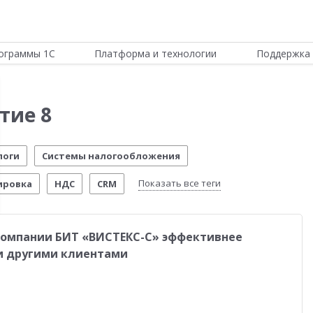
ограммы 1С
Платформа и технологии
Поддержка 
тие 8
логи
Системы налогообложения
Показать все теги
ировка
НДС
CRM
ИТС
Отчетность по МСФО
Новости Платформы
компании БИТ «ВИСТЕКС-С» эффективнее
стема управления предприятием
Управление складом
и другими клиентами
стимо!
54-ФЗ
Честный знак
Маркетплейсы
еты о внедрении
Розничная торговля