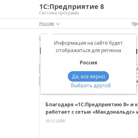
1С:Предприятие 8
Система программ
Россия
Пр
Главная
Новости
Информация на сайте будет
Новости 1С:Предприя
отображаться для региона
Россия
Обновление 1С
Малому бизнесу
На
Да, все верно
Электронный документооборот
Марк
Выбрать другой
Вебинар 1С
Управление производством
Благодаря «1С:Предприятию 8» и 
Платформа 1С:Предприятие 8
ЕГАИС
Си
работает с сетью «Макдональдс» 
Учебные курсы 1С
Эквайринг
1С:Совме
30.11.2009
Воинский учет
Работа с клиентами
Отч