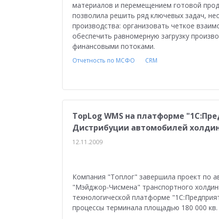
материалов и перемещением готовой проду
позволила решить ряд ключевых задач, н
производства: организовать четкое взаи
обеспечить равномерную загрузку произв
финансовыми потоками.
Отчетность по МСФО
CRM
TopLog WMS на платформе "1С:Пре
Дистрибуции автомобилей холдин
12.11.2009
Компания "Топлог" завершила проект по 
"Мэйджор-Чисмена" транспортного холдинг
технологической платформе "1С:Предприят
процессы терминала площадью 180 000 кв. 