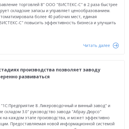
во
Автоматизация бизнеса
Управление продажами
равление торговлей 8" ООО "ВИСТЕКС-С" в 2 раза быстрее
рует складские запасы и управляет ценообразованием.
ство
Торговым компаниям
Управленческий учет
втоматизировала более 40 рабочих мест, единая
ВИСТЕКС-С" повысить эффективность бизнеса и улучшить
Облачные технологии
1С-ЭДО
Интернет-торговля
Налоги 2026
Управление запасами
Истории успеха
Читать далее
сами
Бухгалтерский и налоговый учет
Оплата труда
даленная работа
1С:Фреш
Антикризисные решения
 стадиях производства позволяет заводу
в 2022
Работа через Интернет
еренно развиваться
и
Обучение персонала
тация персонала
Государственный заказ
"1С:Предприятие 8. Ликероводочный и винный завод" и
Конкурс кейсов 2025
1С:Сервер взаимодействия
ие складом 3.0" руководство завода "Абрау-Дюрсо"
х на каждом этапе производства, и может эффективно
анирование
Интеграция
Переход на 1C:ERP
кции. Предоставляемая новой информационной системой