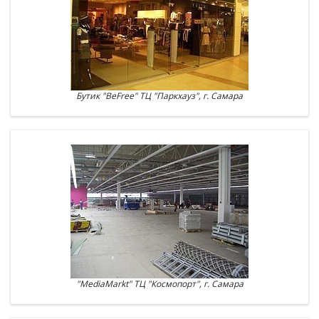
Бутик "BeFree" ТЦ "Паркхауз", г. Самара
"MediaMarkt" ТЦ "Космопорт", г. Самара