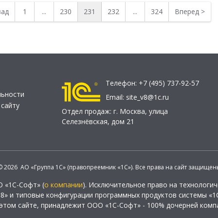
зад
1
...
230
231
232
...
324
Вперед
>
Телефон:
+7 (495) 737-92-57
льности
Email:
site_v8@1c.ru
 сайту
Отдел продаж:
г. Москва
,
улица
Селезнёвская, дом 21
© 2026 АО «Группа 1С» (правопреемник «1С»). Все права на сайт защищен
О «1С-Софт» (
о компании
). Исключительное право на технологи
 8» и типовые конфигурации программных продуктов системы «1С
этом сайте, принадлежит ООО «1С-Софт» - 100% дочерней комп