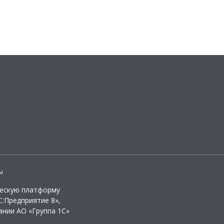
ы
ческую платформу
:Предприятие 8»,
ании АО «Группа 1С»