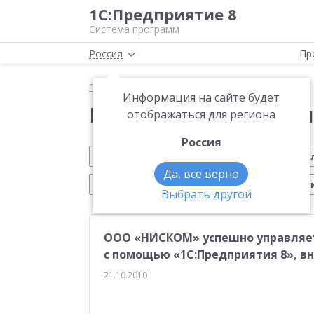
1С:Предприятие 8
Система программ
Россия
Пр
Главная
Новости
Информация на сайте будет
Новости 1С:Предприя
отображаться для региона
Россия
Обновление 1С
Малому бизнесу
На
Да, все верно
Электронный документооборот
Марк
Выбрать другой
CRM
Управление производством
ИТС
ООО «НИСКОМ» успешно управляе
Платформа 1С:Предприятие 8
ЕГАИС
Си
с помощью «1С:Предприятия 8», в
Учебные курсы 1С
Эквайринг
1С:Совме
21.10.2010
Маркетплейсы
Работа с клиентами
От