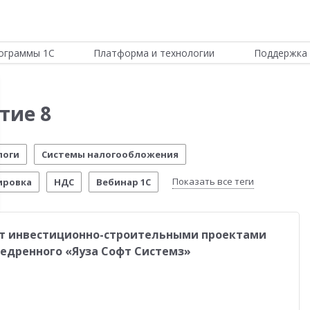
ограммы 1С
Платформа и технологии
Поддержка 
тие 8
логи
Системы налогообложения
Показать все теги
ировка
НДС
Вебинар 1С
Отчетность по МСФО
Новости Платформы
т инвестиционно-строительными проектами
стема управления предприятием
Управление складом
недренного «Яуза Софт Системз»
стимо!
54-ФЗ
Воинский учет
Честный знак
четы о внедрении
Розничная торговля