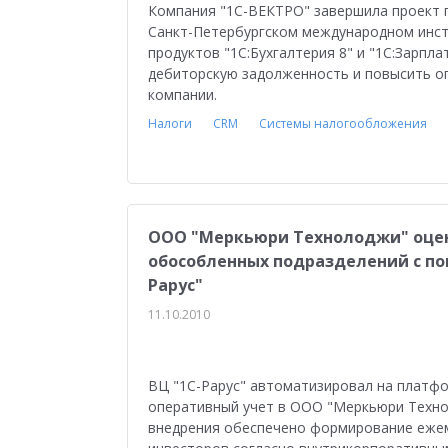
Компания "1С-ВЕКТРО" завершила проект п
Санкт-Петербургском международном инс
продуктов "1С:Бухгалтерия 8" и "1С:Зарпл
дебиторскую задолженность и повысить о
компании.
Налоги
CRM
Системы налогообложения
ООО "Меркьюри Технолоджи" оцен
обособленных подразделений с по
Рарус"
11.10.2010
ВЦ "1С-Рарус" автоматизировал на платфо
оперативный учет в ООО "Меркьюри Технол
внедрения обеспечено формирование ежем