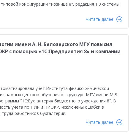
равленческая отчетность
Реальная автоматизация
типовой конфигурации "Розница 8", редакция 1.0 системы
й
Форум пользователей ДО 2025
Читать далее
огии имени А. Н. Белозерского МГУ повысил
ОКР с помощью «1С:Предприятия 8» и компании
автоматизировала учет Института физико-химической
 из важных центров обучения в структуре МГУ имени М.В.
рограммы "1С:Бухгалтерия бюджетного учреждения 8". В
ность учета по НИР и НИОКР, исключены ошибки в
 труда работников бухгалтерии.
Читать далее