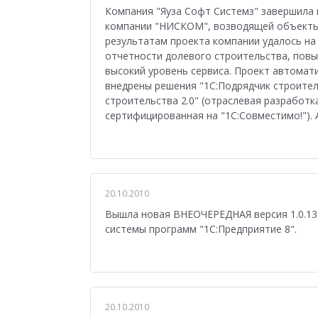
Управление персоналом
Сельское хозяйст
Компания "Яуза Софт Системз" завершила
компании "НИСКОМ", возводящей объекты 
Мобильное приложение
АЗС
Производ
результатам проекта компании удалось на
отчетности долевого строительства, пов
Отраслевые решения
1С:Мобильная касса
высокий уровень сервиса. Проект автомат
внедрены решения "1С:Подрядчик строител
1С:ERP Управление предприятием
Склад
строительства 2.0" (отраслевая разработк
сертифицированная на "1С:Совместимо!").
Управление закупками
Управление финан
Обзор возможностей
Для бухгалтера
У
Управление ассортиментом
Конкурс кейсо
20.10.2010
Изменения законодательства
1СПАРК Риск
Вышла новая ВНЕОЧЕРЕДНАЯ версия 1.0.13 т
системы программ "1С:Предприятие 8".
Повышение эффективности бизнеса
Аттес
Проектные решения
Оптовая торговля
Бюджетирование
Для руководства
Пл
20.10.2010