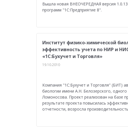
Медицина
Бюджетные учреждения
Уп
Вышла новая ВНЕОЧЕРЕДНАЯ версия 1.0.13 
программ "1С:Предприятие 8".
1С:ERP Управление строительной организацие
Институт физико-химической биол
эффективность учета по НИР и НИ
«1С:Бухучет и Торговля»
19.10.2010
Компания "1С:Бухучет и Торговля" (БИТ) 
биологии имени А.Н. Белозерского, одного
Ломоносова. Проект реализован на базе п
результате проекта повысилась эффектив
отчетности, возросла производительность