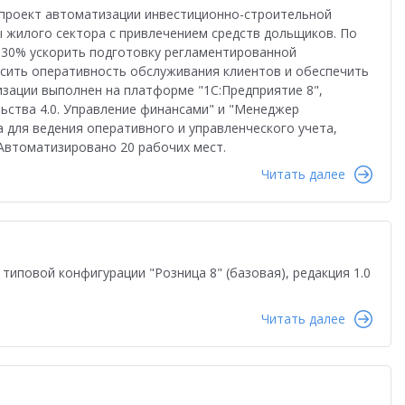
во
Автоматизация бизнеса
Управление продажами
 проект автоматизации инвестиционно-строительной
жилого сектора с привлечением средств дольщиков. По
ство
Торговым компаниям
Управленческий учет
 30% ускорить подготовку регламентированной
ысить оперативность обслуживания клиентов и обеспечить
Облачные технологии
1С-ЭДО
Интернет-торговля
изации выполнен на платформе "1С:Предприятие 8",
ьства 4.0. Управление финансами" и "Менеджер
Налоги 2026
Управление запасами
Истории успеха
а для ведения оперативного и управленческого учета,
 Автоматизировано 20 рабочих мест.
сами
Бухгалтерский и налоговый учет
Оплата труда
Читать далее
даленная работа
1С:Фреш
Антикризисные решения
в 2022
Работа через Интернет
и
Обучение персонала
иповой конфигурации "Розница 8" (базовая), редакция 1.0
тация персонала
Государственный заказ
Читать далее
Конкурс кейсов 2025
1С:Сервер взаимодействия
анирование
Интеграция
Переход на 1C:ERP