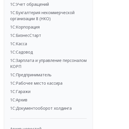
1С:Учет обращений
1С:Бухгалтерия некоммерческой
организации 8 (НКО)
1С:Корпорация
1С:БизнесСтарт
1С:Касса
1С:Садовод
1С:Зарплата и управление персоналом
КОРП
1С:Предприниматель
1С:Рабочее место кассира
1С:Гаражи
1С:Архив
1С:Документооборот холдинга
Архив новостей