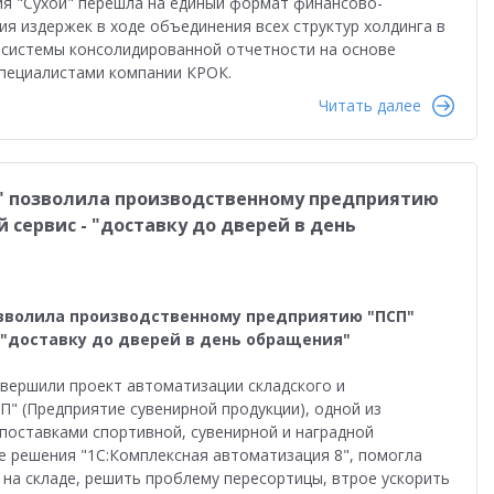
я "Сухой" перешла на единый формат финансово-
равленческая отчетность
Реальная автоматизация
я издержек в ходе объединения всех структур холдинга в
 системы консолидированной отчетности на основе
й
Форум пользователей ДО 2025
специалистами компании КРОК.
Читать далее
8" позволила производственному предприятию
сервис - "доставку до дверей в день
озволила производственному предприятию "ПСП"
 "доставку до дверей в день обращения"
вершили проект автоматизации складского и
П" (Предприятие сувенирной продукции), одной из
 поставками спортивной, сувенирной и наградной
ве решения "1С:Комплексная автоматизация 8", помогла
на складе, решить проблему пересортицы, втрое ускорить