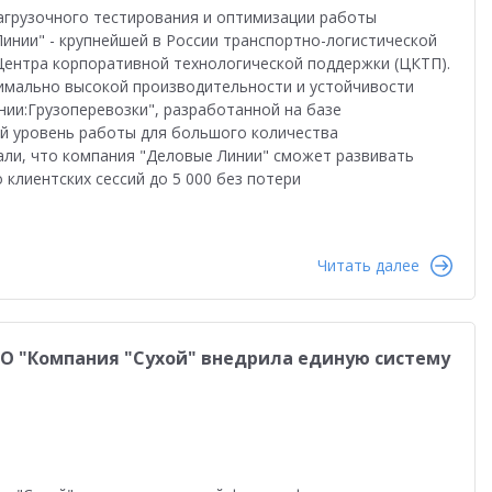
во
Автоматизация бизнеса
Управление продажами
агрузочного тестирования и оптимизации работы
нии" - крупнейшей в России транспортно-логистической
ство
Торговым компаниям
Управленческий учет
Центра корпоративной технологической поддержки (ЦКТП).
симально высокой производительности и устойчивости
Облачные технологии
1С-ЭДО
Интернет-торговля
ии:Грузоперевозки", разработанной на базе
ый уровень работы для большого количества
Налоги 2026
Управление запасами
Истории успеха
али, что компания "Деловые Линии" сможет развивать
 клиентских сессий до 5 000 без потери
сами
Бухгалтерский и налоговый учет
Оплата труда
даленная работа
1С:Фреш
Антикризисные решения
Читать далее
в 2022
Работа через Интернет
и
Обучение персонала
ОАО "Компания "Сухой" внедрила единую систему
тация персонала
Государственный заказ
Конкурс кейсов 2025
1С:Сервер взаимодействия
анирование
Интеграция
Переход на 1C:ERP