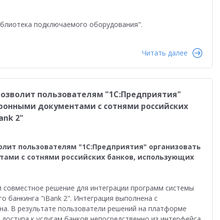
иблиотека подключаемого оборудования".
Читать далее
позволит пользователям "1С:Предприятия"
ронными документами с сотнями российских
ank 2"
олит пользователям "1С:Предприятия" организовать
ами с сотнями российских банков, использующих
и совместное решение для интеграции программ системы
о банкинга "iBank 2". Интеграция выполнена с
на. В результате пользователи решений на платформе
 доступа к услугам банков непосредственно из интерфейса