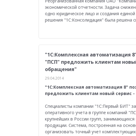
Реорганизованная компания ОАО "Компани
Медицина
Бюджетные учреждения
Уп
экономической отчетности. Задача снижени
одно юридическое лицо и создания единой
1С:ERP Управление строительной организацие
решения "1С:Консолидация" была решена 
"1С:Комплексная автоматизация 
"ПСП" предложить клиентам новый 
обращения"
29.04.2014
"1С:Комплексная автоматизация 8" п
предложить клиентам новый сервис -
Специалисты компании "1С:Первый БИТ" за
оперативного учета в группе компаний "ПС
крупнейших в России групп, занимающихся
продукции. Система, построенная на осно
организовать точный учет комплектующих 