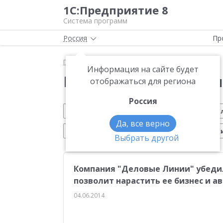
1С:Предприятие 8
Система программ
Россия
Пр
Главная
Новости
Информация на сайте будет
Новости 1С:Предприя
отображаться для региона
Россия
Обновление 1С
Малому бизнесу
На
Да, все верно
Электронный документооборот
Марк
Выбрать другой
CRM
Управление производством
ИТС
Компания "Деловые Линии" убедил
Платформа 1С:Предприятие 8
ЕГАИС
Си
позволит нарастить ее бизнес и а
Учебные курсы 1С
Эквайринг
1С:Совме
04.06.2014
Маркетплейсы
Работа с клиентами
От