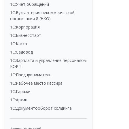
1С:Учет обращений
1С:Бухгалтерия некоммерческой
организации 8 (НКО)
1С:Корпорация
1С:БизнесСтарт
1С:Касса
1С:Садовод
1С:Зарплата и управление персоналом
КОРП
1С:Предприниматель
1С:Рабочее место кассира
1С:Гаражи
1С:Архив
1С:Документооборот холдинга
Архив новостей