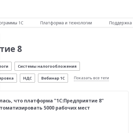
ограммы 1С
Платформа и технологии
Поддержка 
тие 8
логи
Системы налогообложения
Показать все теги
ировка
НДС
Вебинар 1С
Отчетность по МСФО
Новости Платформы
ась, что платформа "1С:Предприятие 8"
стема управления предприятием
Управление складом
втоматизировать 5000 рабочих мест
стимо!
54-ФЗ
Воинский учет
Честный знак
четы о внедрении
Розничная торговля