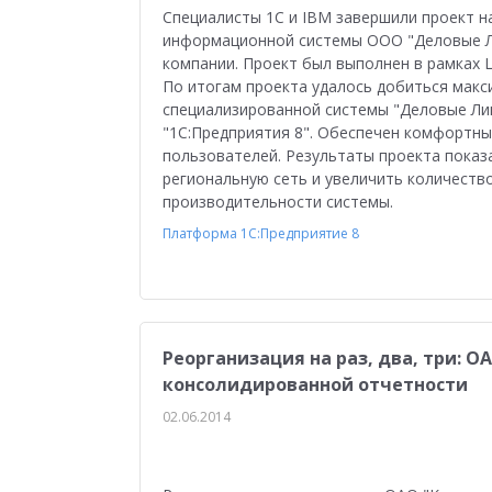
Управление персоналом
Сельское хозяйст
Специалисты 1С и IBM завершили проект н
информационной системы ООО "Деловые Ли
Мобильное приложение
АЗС
Производ
компании. Проект был выполнен в рамках 
По итогам проекта удалось добиться мак
Отраслевые решения
1С:Мобильная касса
специализированной системы "Деловые Лин
"1С:Предприятия 8". Обеспечен комфортн
1С:ERP Управление предприятием
Склад
пользователей. Результаты проекта показ
региональную сеть и увеличить количество
Управление закупками
Управление финан
производительности системы.
Платформа 1С:Предприятие 8
Обзор возможностей
Для бухгалтера
У
Управление ассортиментом
Конкурс кейсо
Изменения законодательства
1СПАРК Риск
Реорганизация на раз, два, три: 
Повышение эффективности бизнеса
Аттес
консолидированной отчетности
Проектные решения
Оптовая торговля
02.06.2014
Бюджетирование
Для руководства
Пл