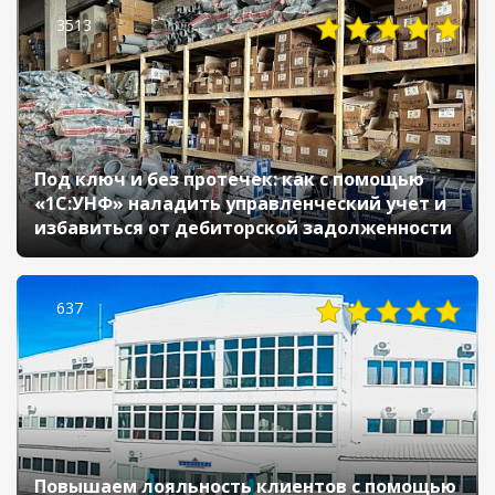
3513
Под ключ и без протечек: как с помощью
«1С:УНФ» наладить управленческий учет и
избавиться от дебиторской задолженности
637
Повышаем лояльность клиентов с помощью