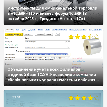
Инструменты для омниканальной торговли
в «1С:ERP» (10-й Бизнес-форум 1С:ERP 13
октября 2023 г., Гридасов Антон, «1С»)
4055
Объединение учета всех филиалов
в единой базе 1С:УНФ позволило компании
«Real» повысить управляемость и избежать
повторяющихся ошибок
2378