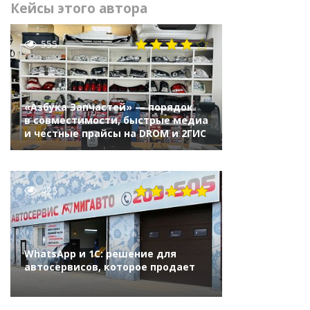
Кейсы этого автора
555
«Азбука Запчастей» — порядок
в совместимости, быстрые медиа
и честные прайсы на DROM и 2ГИС
425
WhatsApp и 1С: решение для
автосервисов, которое продает