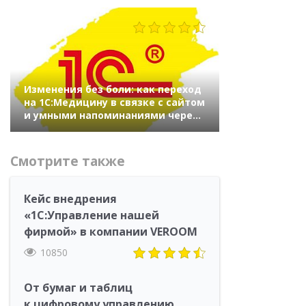
322
Изменения без боли: как переход
на 1С:Медицину в связке с сайтом
и умными напоминаниями через
WhatsApp помог клинике
«Авиценна» измениться
Смотрите также
Кейс внедрения
«1С:Управление нашей
фирмой» в компании VEROOM
10850
От бумаг и таблиц
к цифровому управлению