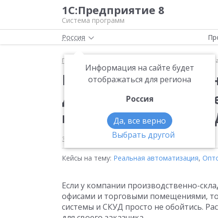
1С:Предприятие 8
Система программ
Россия
Пр
Главная
Методические материалы
Быстрые пра
Информация на сайте будет
Быстрые права и точ
отображаться для региона
доступа и учет рабоч
Россия
интеграции СКУД КО
Да, все верно
Выбрать другой
31 октября 2025
Кейсы на тему:
Реальная автоматизация
,
Опто
Если у компании производственно-скла
офисами и торговыми помещениями, то 
системы и СКУД просто не обойтись. Ра
для своего заказчика.