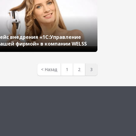
ейс внедрения «1С:Управление
ашей фирмой» в компании WELSS
<
Назад
1
2
3