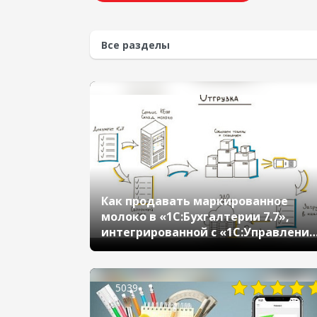
3244
Как продавать маркированное
молоко в «1С:Бухгалтерии 7.7»,
интегрированной с «1С:Управление
нашей фирмой»
5039