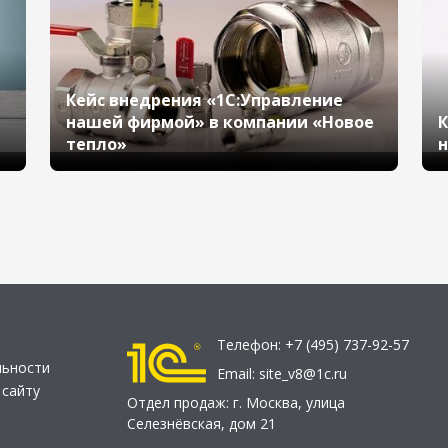
Кейс внедрения «1С:Управление
нашей фирмой» в компании «Новое
К
тепло»
н
Телефон:
+7 (495) 737-92-57
льности
Email:
site_v8@1c.ru
 сайту
Отдел продаж:
г. Москва
,
улица
Селезнёвская, дом 21