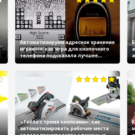
Автоматизируем адресное хранение
Б
играючи: как игра для кнопочного
а
телефона подсказала лучшее
а
решение
1457
«Табло с тремя кнопками»: как
К
автоматизировать рабочие места
м