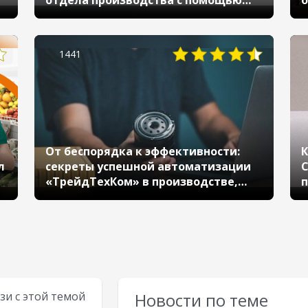
отдела производства с помощью
о
«1С:Управления торговлей» и
мобильного приложения
ь
1441
От беспорядка к эффективности:
К
л
секреты успешной автоматизации
C
«ТрейдТехКом» в производстве,
п
продажах и зарплате
о
а
зи с этой темой
Новости по теме