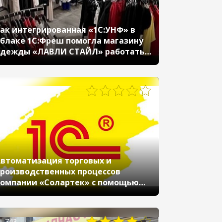
ак интегрированная «1С:УНФ» в
блаке 1С:Фреш помогла магазину
одежды «ЛАВЛИ СТАЙЛ» работать
лучше
1026
втоматизация торговых и
роизводственных процессов
омпании «Солартек» с помощью
1С:УНФ»
743