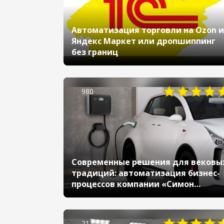
Автоматизация торговли на Ozon и
Яндекс Маркет или дропшиппинг
без границ
980
Современные решения для вековы
традиций: автоматизация бизнес-
процессов компании «Симон
Электрик»» с помощью
«1С:Комплексная автоматизация»
2132