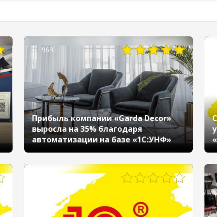
963
Прибыль компании «Garda Decor»
С
выросла на 35% благодаря
у
автоматизации на базе «1С:УНФ»
«
570