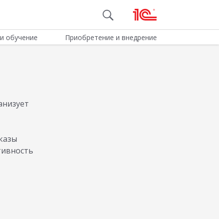
и обучение
Приобретение и внедрение
анизует
сказы
тивность