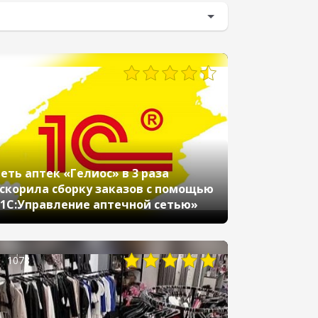
794
еть аптек «Гелиос» в 3 раза
скорила сборку заказов с помощью
1С:Управление аптечной сетью»
1078