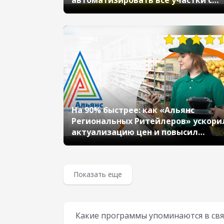
автоматизировать все участки с
помощью «1С:Комплексная
автоматизация» и «Управление
Маркетплейсами в 1С» и увеличит
1094
скорость сборки заказов в 2 раза
На 90% быстрее: как «Альянс
Региональных Ритейлеров» ускори
актуализацию цен и повысил
уровень сервиса с помощью
«1С:Управление торговлей»
Показать еще
Какие программы упоминаются в свя