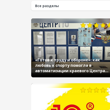
671
«Готов к труду и обороне»: как
любовь к спорту помогла в
автоматизации краевого Центра
тестирования комплекса ГТО
2986