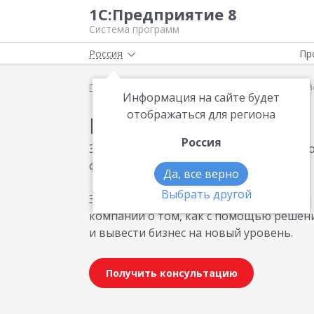
1С:Предприятие 8
Система программ
Россия
Пр
Главная
Методические материалы
Конкурс кей
Информация на сайте будет
отображаться для региона
Материалы по теме
Россия
Эта страница посвящена ежегодному ко
фирма «1С».
Да, все верно
Выбрать другой
Здесь собраны материалы для конкурса 
компаний о том, как с помощью решени
и вывести бизнес на новый уровень.
Получить консультацию