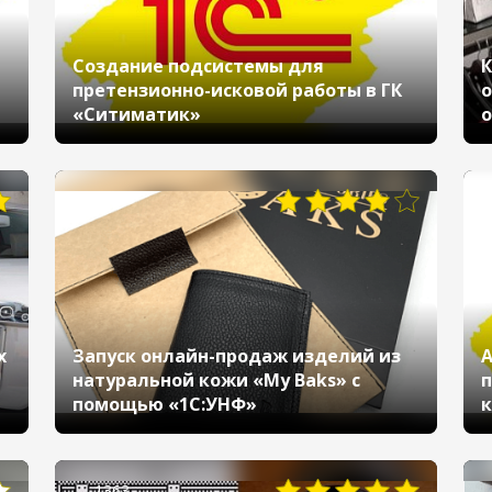
Создание подсистемы для
К
претензионно-исковой работы в ГК
о
«Ситиматик»
869
х
Запуск онлайн-продаж изделий из
А
натуральной кожи «My Baks» с
п
помощью «1С:УНФ»
к
«
1363