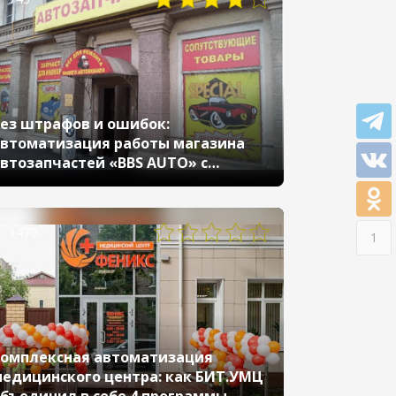
ез штрафов и ошибок:
втоматизация работы магазина
втозапчастей «BBS AUTO» с
маркетаплейсами
1479
1
омплексная автоматизация
едицинского центра: как БИТ.УМЦ