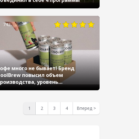
бъединил в себе 4 программы
742
офе много не бывает! Бренд
oolBrew повысил объем
роизводства, уровень
бслуживания и прибыль после
втоматизации работы с
маркетплейсами
1
2
3
4
Вперед
>