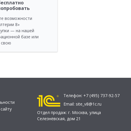
бесплатно
попробовать
те возможности
алтерии 8»
купки — на нашей
ационной базе или
 свою
Телефон:
+7 (495) 737-92-57
льности
Email:
site_v8@1c.ru
 сайту
Отдел продаж:
г. Москва
,
улица
Селезнёвская, дом 21