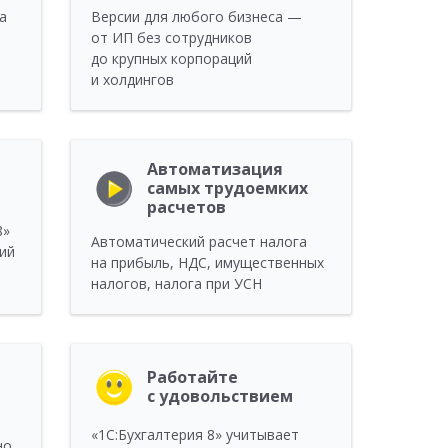
а
Версии для любого бизнеса —
от ИП без сотрудников
до крупных корпораций
и холдингов
Автоматизация
самых трудоемких
расчетов
8»
Автоматический расчет налога
ий
на прибыль, НДС, имущественных
налогов, налога при УСН
Работайте
с удовольствием
«1C:Бухгалтерия 8» учитывает
но