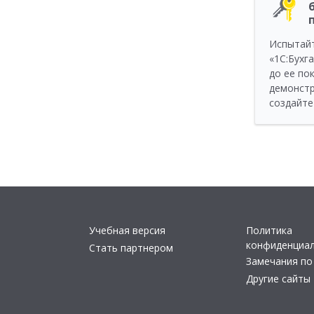
Испытай
«1C:Бухг
до ее по
демонстр
создайте
Учебная версия
Политика
конфиденциа
Стать партнером
Замечания по
Другие сайты