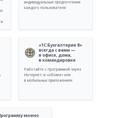
индивидуальные предпочтения
каждого пользователя
ых
ти
«1C:Бухгалтерия 8»
всегда с вами —
в офисе, дома,
в командировке
Работайте с программой через
Интернет: в «облаке» или
е
в мобильных приложениях
Программу можно