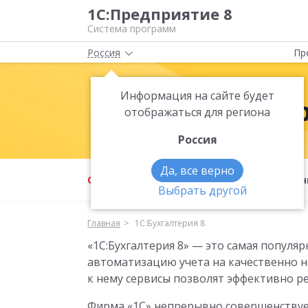
1С:Предприятие 8
Система программ
Россия
Пр
Информация на сайте будет
1С:Бухгалте
отображаться для региона
Россия
Да, все верно
О продукте
Возможности
Фун
Выбрать другой
Главная
1С:Бухгалтерия 8
«1C:Бухгалтерия 8» — это самая популя
автоматизацию учета на качественно 
к нему сервисы позволят эффективно ре
Фирма «1С» непрерывно совершенствуе