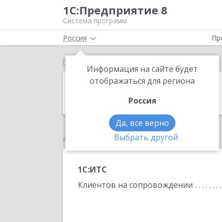
1С:Предприятие 8
Система программ
Россия
Пр
Главная
Оптимум-С
Информация на сайте будет
Оптимум-С
отображаться для региона
Россия
Да, все верно
Данные по партнеру
Выбрать другой
1С:ИТС
Клиентов на сопровождении