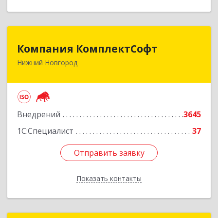
Компания КомплектСофт
Компания КомплектСофт
Нижний Новгород
603006, Нижегородская обл, Нижний Новгород
г, Ошарская ул, дом № 16, кв.17
Подробнее
Внедрений
3645
1С:Специалист
37
Отправить заявку
Отправить заявку
Показать контакты
Назад