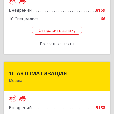
Подробнее
Внедрений
8159
1С:Специалист
66
Отправить заявку
Отправить заявку
Показать контакты
Назад
1С:АВТОМАТИЗАЦИЯ
1С:АВТОМАТИЗАЦИЯ
Москва
111024, Москва г, Энтузиастов 1-я ул, дом №
12А
Подробнее
Внедрений
9138