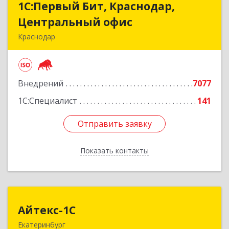
1С:Первый Бит, Краснодар,
1С:Первый Бит, Краснодар,
Центральный офис
Центральный офис
Краснодар
350051, Краснодарский край, Краснодар г,
Монтажников ул, дом № 1/4, пом.3-12,14
Внедрений
7077
Подробнее
1С:Специалист
141
Отправить заявку
Отправить заявку
Показать контакты
Назад
Айтекс-1С
Айтекс-1С
Екатеринбург
620041, Свердловская обл, Екатеринбург г,