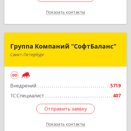
Показать контакты
Назад
Группа Компаний "СофтБаланс"
Группа Компаний "СофтБаланс"
Санкт-Петербург
195112, Санкт-Петербург г, Заневский пр-кт,
дом № 30, корпус 2, литера А
Подробнее
Внедрений
5719
1С:Специалист
407
Отправить заявку
Отправить заявку
Показать контакты
Назад