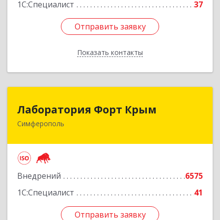
1С:Специалист
37
Отправить заявку
Отправить заявку
Показать контакты
Назад
Лаборатория Форт Крым
Лаборатория Форт Крым
Симферополь
295034, Крым Респ, Симферополь г, Киевская
ул, дом № 79, оф.902
Подробнее
Внедрений
6575
1С:Специалист
41
Отправить заявку
Отправить заявку