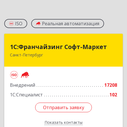
ISO
Реальная автоматизация
1С:Франчайзинг Софт-Маркет
1С:Франчайзинг Софт-Маркет
Санкт-Петербург
Санкт-Петербург г, Суворовский проспект, 10
Подробнее
Внедрений
17208
1С:Специалист
102
Отправить заявку
Отправить заявку
Показать контакты
Назад