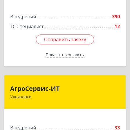
Подробнее
Внедрений
390
1С:Специалист
12
Отправить заявку
Отправить заявку
Показать контакты
Назад
АгроСервис-ИТ
АгроСервис-ИТ
Ульяновск
432063, Ульяновская обл, Ульяновск г,
Гончарова ул, дом № 27, оф.604
Подробнее
Внедрений
33