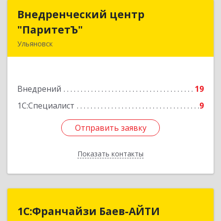
Внедренческий центр
Внедренческий центр
"ПаритетЪ"
"ПаритетЪ"
Ульяновск
432026, Ульяновская обл, Ульяновск г,
Октябрьская ул, дом № 27Б
Внедрений
19
Подробнее
1С:Специалист
9
Отправить заявку
Отправить заявку
Показать контакты
Назад
1С:Франчайзи Баев-АЙТИ
1С:Франчайзи Баев-АЙТИ