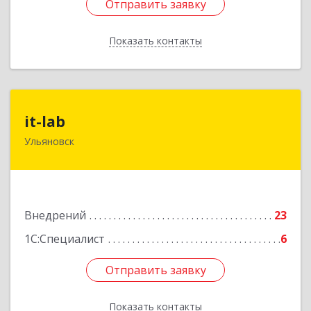
Отправить заявку
Отправить заявку
Показать контакты
Назад
it-lab
it-lab
Ульяновск
432011, Ульяновская обл, Ульяновск г, Орлова
ул, дом № 41, оф.35
Подробнее
Внедрений
23
1С:Специалист
6
Отправить заявку
Отправить заявку
Показать контакты
Назад