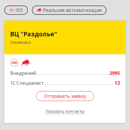
ISO
Реальная автоматизация
ВЦ "Раздолье"
ВЦ "Раздолье"
Ульяновск
432001, Ульяновская обл, Ульяновск г, Марата
ул, дом № 13, оф.1
Подробнее
Внедрений
2995
1С:Специалист
13
Отправить заявку
Отправить заявку
Показать контакты
Назад