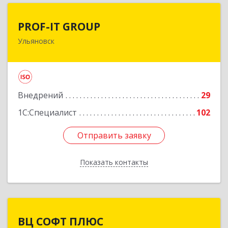
PROF-IT GROUP
PROF-IT GROUP
Ульяновск
432071, Ульяновская обл, Ульяновск г, Марата
ул, дом № 33, корпус 2, этаж 1
Подробнее
Внедрений
29
1С:Специалист
102
Отправить заявку
Отправить заявку
Показать контакты
Назад
ВЦ СОФТ ПЛЮС
ВЦ СОФТ ПЛЮС