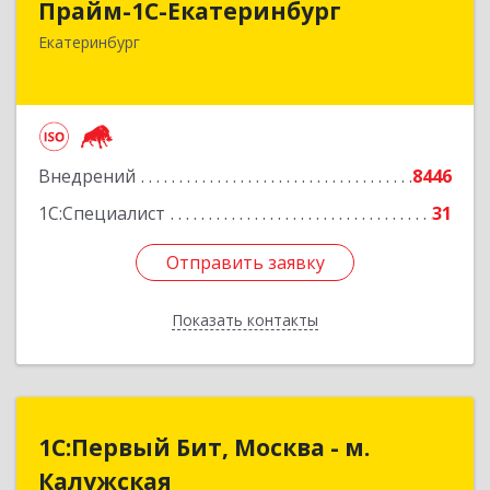
Прайм-1С-Екатеринбург
620142, Свердловская обл, Екатеринбург г, 8
Екатеринбург
Марта ул, дом № 49, оф.609
Подробнее
Внедрений
8446
1С:Специалист
31
Отправить заявку
Отправить заявку
Показать контакты
Назад
1С:Первый Бит, Москва - м.
1С:Первый Бит, Москва - м.
Калужская
Калужская