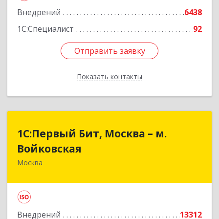
Внедрений
6438
1С:Специалист
92
Отправить заявку
Отправить заявку
Показать контакты
Назад
1С:Первый Бит, Москва – м.
1С:Первый Бит, Москва – м.
Войковская
Войковская
Москва
125130, Москва г, Старопетровский проезд,
дом № 7А, строение 25. подъезд 2, этаж 1
Подробнее
Внедрений
13312