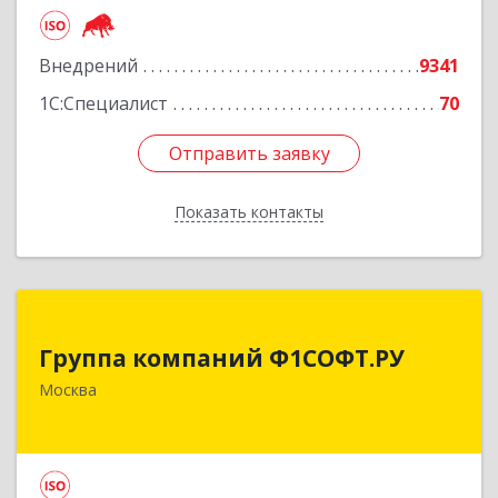
Внедрений
9341
1С:Специалист
70
Отправить заявку
Отправить заявку
Показать контакты
Назад
Группа компаний Ф1СОФТ.РУ
Группа компаний Ф1СОФТ.РУ
101000, Москва г, Лубянский проезд, дом №
Москва
27/1с1
Подробнее