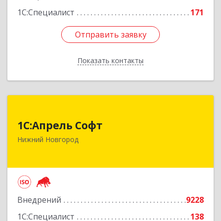
1С:Специалист
171
Отправить заявку
Отправить заявку
Показать контакты
Назад
1С:Апрель Софт
1С:Апрель Софт
603000, Нижегородская обл, Нижний Новгород
Нижний Новгород
г, Ульянова ул, дом № 10а, оф.715
Подробнее
Внедрений
9228
1С:Специалист
138