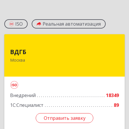
ISO
Реальная автоматизация
ВДГБ
ВДГБ
119180, Москва г, Большая Полянка ул, дом №
Москва
2, строение 2, этаж 4
Подробнее
Внедрений
18349
1С:Специалист
89
Отправить заявку
Отправить заявку