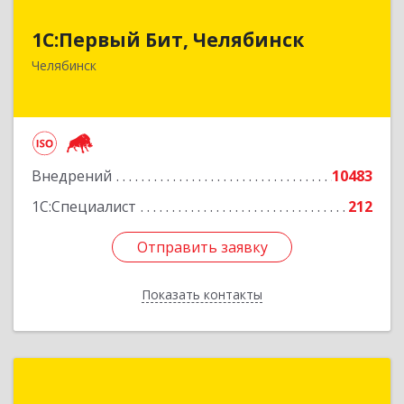
1С:Первый Бит, Челябинск
1С:Первый Бит, Челябинск
454084, Челябинская обл, Челябинск г,
Челябинск
Каслинская ул, дом № 77, оф.109
Подробнее
Внедрений
10483
1С:Специалист
212
Отправить заявку
Отправить заявку
Показать контакты
Назад
Прайм-1С-Екатеринбург