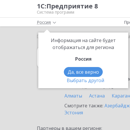
1С:Предприятие 8
Система программ
Россия
Пр
Главная
1С:Управление кооперацией
Выбор п
Информация на сайте будет
отображаться для региона
1С:Управление
Россия
в Казахстане
Да, все верно
Ознакомьтесь с информацио
Выбрать другой
или внедрение продукта.
Алматы
Астана
Карага
Смотрите также:
Азербайдж
Эстония
Партнеры в вашем регионе: