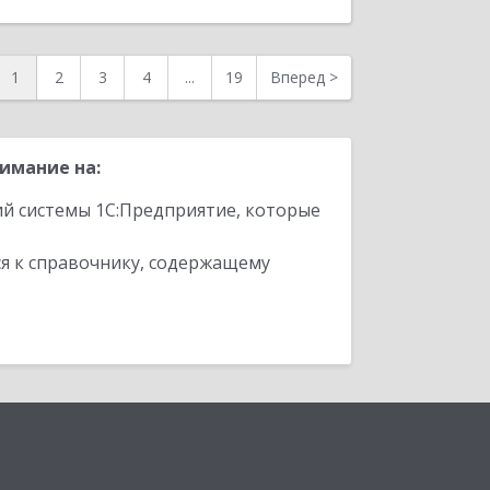
1
2
3
4
...
19
Вперед
>
имание на:
ий системы 1С:Предприятие, которые
я к справочнику, содержащему