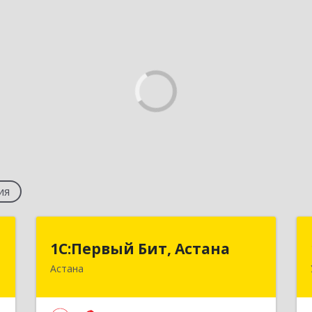
ия
ы
1С:Первый Бит, Астана
1С:Первый Бит, Астана
Астана
.
Республика Казахстан, г. Астана,
ж
район "Байконыр", улица Иманбаева,
дом 8/2, офис 7