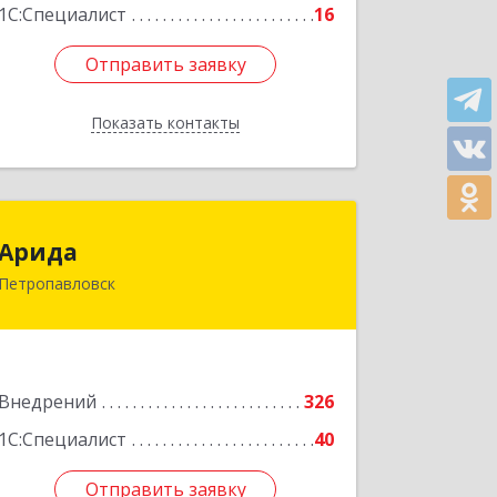
1С:Специалист
16
Отправить заявку
Отправить заявку
Показать контакты
Назад
Арида
Арида
Петропавловск
150013, Казахстан, СКО,
г.Петропавловск, ул.Назарбаева, дом
215
Подробнее
Внедрений
326
1С:Специалист
40
Отправить заявку
Отправить заявку