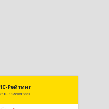
1С-Рейтинг
1С-Рейтинг
Усть-Каменогорск
492024, Усть-Каменогорск,
ул.Ушанова, 27