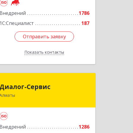
Подробнее
Внедрений
1786
1С:Специалист
187
Отправить заявку
Отправить заявку
Показать контакты
Назад
Диалог-Сервис
Диалог-Сервис
Алматы
050057, Республика Казахстан, г.
Алматы, ул. Мынбаева, 46/48, н.п.2
Подробнее
Внедрений
1286