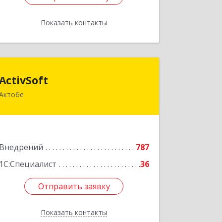
Показать контакты
Назад
ActivSoft
ActivSoft
Актобе
Казахстан, город Актобе, проспект
Абилкайыр хана, 46
Подробнее
Внедрений
787
1С:Специалист
36
Отправить заявку
Отправить заявку
Показать контакты
Назад