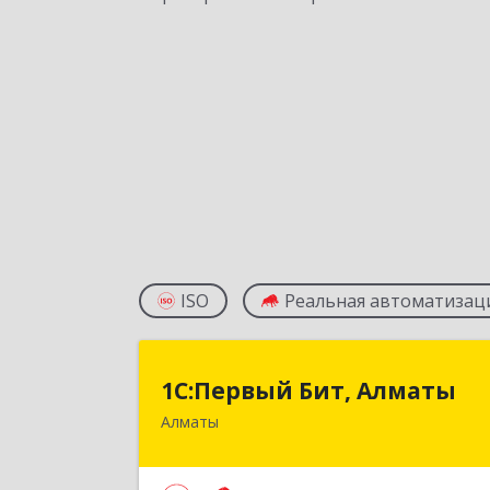
ISO
Реальная автоматизац
1С:Первый Бит, Алмат
1С:Первый Бит, Алматы
Алматы
050046, Казахстан, Алматы,ул
Сатпаева, д. 90/1, 6 эта