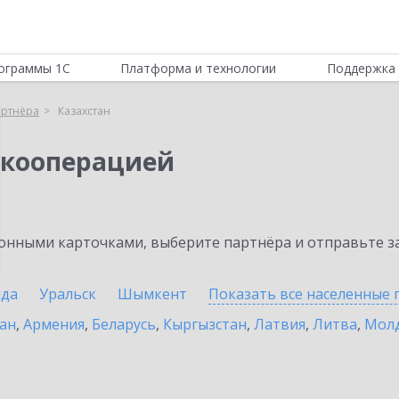
ограммы 1С
Платформа и технологии
Поддержка 
артнёра
Казахстан
 кооперацией
нными карточками, выберите партнёра и отправьте за
нда
Уральск
Шымкент
Показать все населенные
ан
,
Армения
,
Беларусь
,
Кыргызстан
,
Латвия
,
Литва
,
Мол