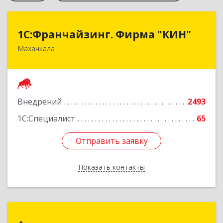
1С:Франчайзинг. Фирма "КИН"
1С:Франчайзинг. Фирма "КИН"
Махачкала
367030, Дагестан Респ, Махачкала г, И.Казака
ул, дом № 31
Подробнее
Внедрений
2493
1С:Специалист
65
Отправить заявку
Отправить заявку
Показать контакты
Назад
Альянс