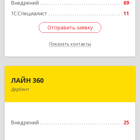
Внедрений
69
1С:Специалист
11
Отправить заявку
Отправить заявку
Показать контакты
Назад
ЛАЙН 360
ЛАЙН 360
Дербент
368600, Дагестан Респ, Дербент г, Ю.Гагарина
ул, домовладение № 14, пом.1
Подробнее
Внедрений
25