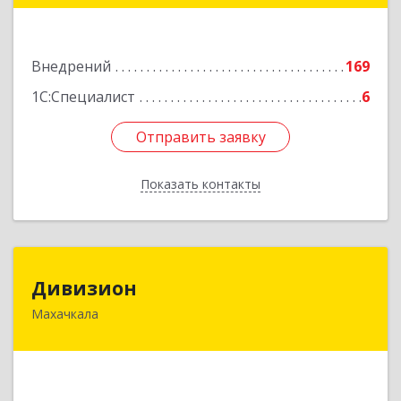
Подробнее
Внедрений
169
1С:Специалист
6
Отправить заявку
Отправить заявку
Показать контакты
Назад
Дивизион
Дивизион
Махачкала
367010, Дагестан Респ, Махачкала г,
Абубакарова ул, дом № 25
Подробнее