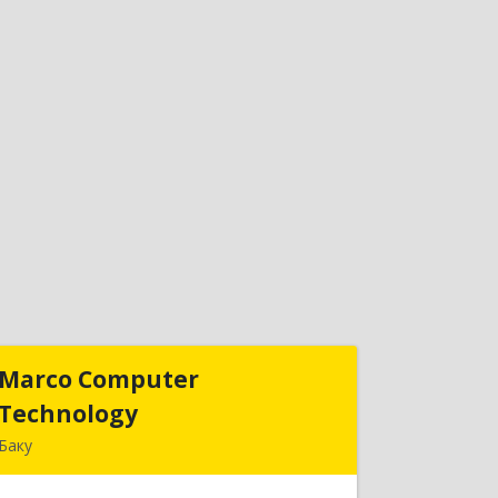
Marco Computer
Marco Computer
Technology
Technology
Баку
370010, Баку, Азербайджан,
ул.Низами, 125/26