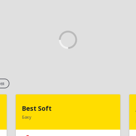
ия
S
Best Soft
Best Soft
Баку
.
Азербайджан, Баку, AZ1029, Пр. Г.
2
Алиева 95, Qafqaz Business Center