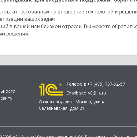
стов, аттестованных на внедрение технологий и решен
атизации ваших задач.
ий в вашей или близкой отрасли. Вы можете обратитьс
ми решений.
Телефон:
+7 (495) 737-92-57
льности
Email:
site_v8@1c.ru
 сайту
Отдел продаж:
г. Москва
,
улица
Селезнёвская, дом 21
© 2026 АО «Группа 1С» (правопреемник «1С»). Все права на сайт защищен