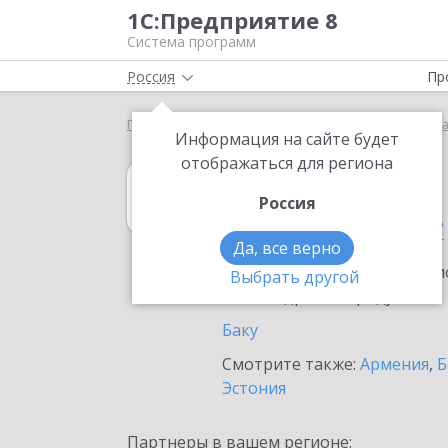
1С:Предприятие 8
Система программ
Россия
Пр
Главная
1С:Управление кооперацией
Выбор п
Информация на сайте будет
отображаться для региона
1С:Управление
Россия
в Азербайджане
Да, все верно
Ознакомьтесь с информацио
Выбрать другой
или внедрение продукта.
Баку
Смотрите также:
Армения
,
Б
Эстония
Партнеры в вашем регионе: