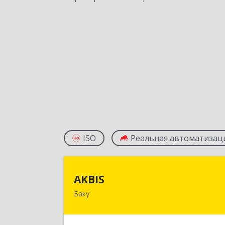
ISO
Реальная автоматизац
AKBI
AKBIS
Баку
AZ1007, Азербайджан, г. Баку, ул. Ак
Мирали Гашгая, квартал 748, кв. 