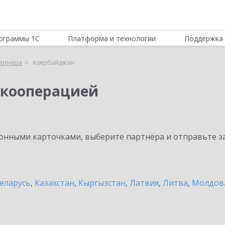
ограммы 1С
Платформа и технологии
Поддержка 
артнёра
Азербайджан
 кооперацией
нными карточками, выберите партнёра и отправьте за
еларусь
,
Казахстан
,
Кыргызстан
,
Латвия
,
Литва
,
Молдов