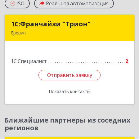
ISO
Реальная автоматизация
1С:Франчайзи "Трион"
1С:Франчайзи "Трион"
Ереван
Армения, Ереван, ул. Наири Заряна 73/1, 2 этаж
Подробнее
1С:Специалист
2
Отправить заявку
Отправить заявку
Показать контакты
Назад
Ближайшие партнеры из соседних
регионов