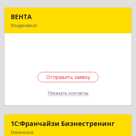
ВЕНТА
ВЕНТА
Владикавказ
362031, Северная Осетия - Алания Респ,
Владикавказ г, Коста пр-кт, дом № 278
Подробнее
Отправить заявку
Отправить заявку
Показать контакты
Назад
1С:Франчайзи Бизнестренинг
1С:Франчайзи Бизнестренинг
Махачкала