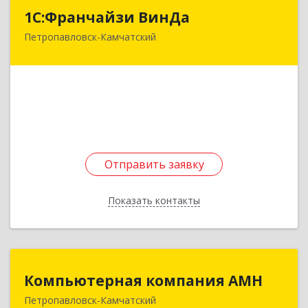
1С:Франчайзи ВинДа
1С:Франчайзи ВинДа
Петропавловск-Камчатский
683001, Камчатский край, Петропавловск-
Камчатский г, Советская ул, дом № 50
Подробнее
Отправить заявку
Отправить заявку
Показать контакты
Назад
Компьютерная компания АМН
Компьютерная компания АМН
Петропавловск-Камчатский
683024, Камчатский край, Петропавловск-