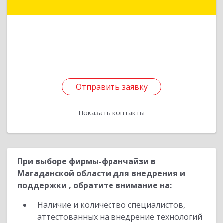
Камчатский г, 50 лет Октября пр-кт, дом № 5/1,
оф.2
Подробнее
Отправить заявку
Отправить заявку
Показать контакты
Назад
При выборе фирмы-франчайзи в
Магаданской области для внедрения и
поддержки , обратите внимание на:
Наличие и количество специалистов,
аттестованных на внедрение технологий