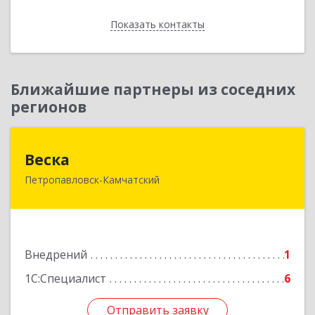
Показать контакты
Назад
Ближайшие партнеры из соседних
регионов
Веска
Веска
Петропавловск-Камчатский
683031, Камчатский край, Петропавловск-
Камчатский г, Карла Маркса пр-кт, дом № 29/1,
оф.300
Подробнее
Внедрений
1
1С:Специалист
6
Отправить заявку
Отправить заявку