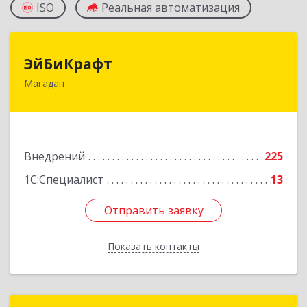
ISO
Реальная автоматизация
ЭйБиКрафт
ЭйБиКрафт
Магадан
685000, Магаданская обл, Магадан г, Полярная
ул, дом № 21А
Подробнее
Внедрений
225
1С:Специалист
13
Отправить заявку
Отправить заявку
Показать контакты
Назад