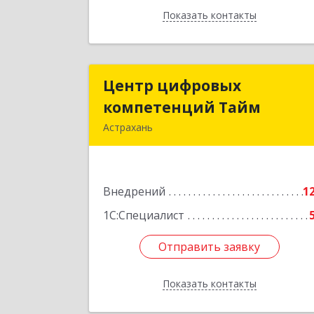
Показать контакты
Назад
Центр цифровых
Центр цифровы
компетенций Тайм
компетенций Тай
Астрахань
414000, Астраханская обл, Астрахан
г, Советская/В.Тредиаковского
Чернышевского ул., дом № 2/7/1
Внедрений
литера В, пом.19
1
1С:Специалист
Подробне
Отправить заявку
Отправить заявку
Показать контакты
Назад