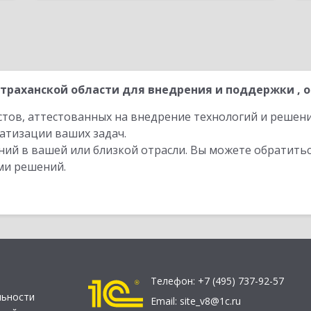
траханской области для внедрения и поддержки , о
стов, аттестованных на внедрение технологий и решен
атизации ваших задач.
ий в вашей или близкой отрасли. Вы можете обратитьс
ми решений.
Телефон:
+7 (495) 737-92-57
льности
Email:
site_v8@1c.ru