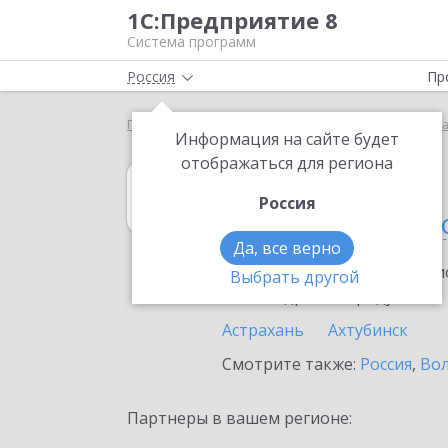
1С:Предприятие 8
Система программ
Россия
Пр
Главная
1С:Управление кооперацией
Выбор п
Информация на сайте будет
отображаться для региона
1С:Управление
Россия
в Астраханской 
Да, все верно
Ознакомьтесь с информацио
Выбрать другой
или внедрение продукта.
Астрахань
Ахтубинск
Смотрите также:
Россия
,
Вол
Партнеры в вашем регионе: