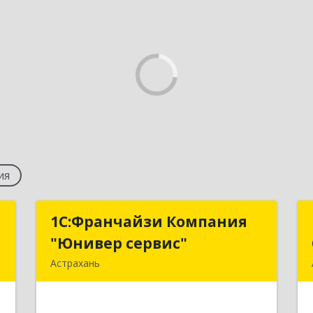
ия
т
1С:Франчайзи Компания
1С:Франчайзи Компания
"Юнивер сервис"
"Юнивер сервис"
ь
Астрахань
,
414040, Астраханская обл, Астрахань
1
г, Карла Маркса пл., дом № 3, корпус 1,
оф.№3 (2-й этаж)