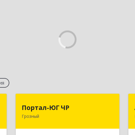
ия
5
Портал-ЮГ ЧР
Портал-ЮГ ЧР
Грозный
,
364906, Чеченская Респ, Грозный г,
а
Путина пр-кт, дом № 30
2