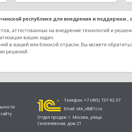
ченской республике для внедрения и поддержки , 
стов, аттестованных на внедрение технологий и решен
атизации ваших задач.
ий в вашей или близкой отрасли. Вы можете обратитьс
ми решений.
Телефон:
+7 (495) 737-92-57
льности
Email:
site_v8@1c.ru
 сайту
Отдел продаж:
г. Москва
,
улица
Селезнёвская, дом 21