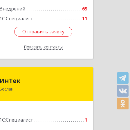
Подробнее
Внедрений
69
1С:Специалист
11
Отправить заявку
Отправить заявку
Показать контакты
Назад
ИнТек
ИнТек
Беслан
363000, Северная Осетия - Алания
Респ, Правобережный, Беслан г,
Комсомольская ул, дом № 69
Подробнее
1С:Специалист
1