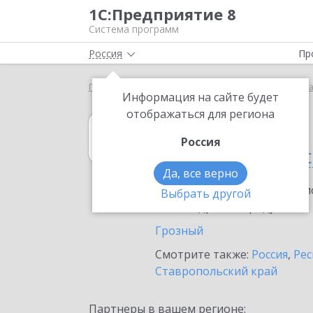
1С:Предприятие 8
Система программ
Россия
Пр
Главная
1С:Управление кооперацией
Выбор п
Информация на сайте будет
отображаться для региона
1С:Управление
Россия
в Чеченской ре
Да, все верно
Ознакомьтесь с информацио
Выбрать другой
или внедрение продукта.
Грозный
Смотрите также:
Россия
,
Рес
Ставропольский край
Партнеры в вашем регионе: