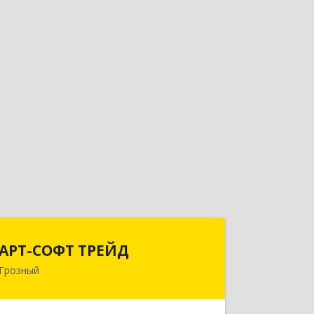
АРТ-СОФТ ТРЕЙД
АРТ-СОФТ ТРЕЙД
Грозный
364013, Чеченская Респ, Грозный г,
Полярников ул, дом № 36А