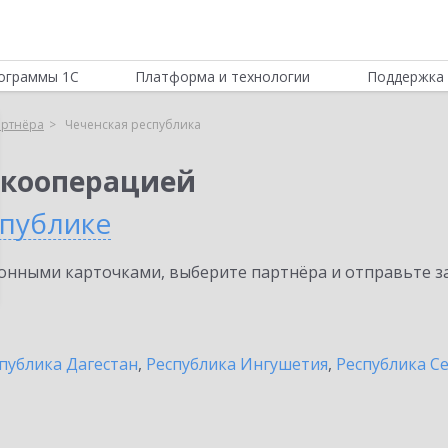
ограммы 1С
Платформа и технологии
Поддержка 
артнёра
Чеченская республика
 кооперацией
спублике
нными карточками, выберите партнёра и отправьте за
публика Дагестан
,
Республика Ингушетия
,
Республика Се