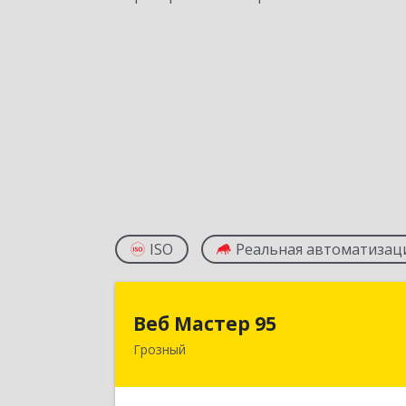
ISO
Реальная автоматизац
Веб Мастер 9
Веб Мастер 95
Грозный
364050, Чеченская Респ, Грозный г
Им Гайрбекова Муслим
Гайрбековича ул, дом № 7