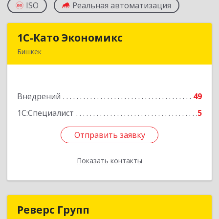
ISO
Реальная автоматизация
1С-Като Экономикс
1С-Като Экономикс
Бишкек
720021, Кыргызстан, г. Бишкек, ул. Шопокова, д.
89
Внедрений
49
Подробнее
1С:Специалист
5
Отправить заявку
Отправить заявку
Показать контакты
Назад
Реверс Групп
Реверс Групп