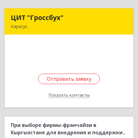
ЦИТ "Гроссбух"
ЦИТ "Гроссбух"
Карасук
632861, Новосибирская обл, Карасукский р-н,
Карасук г, Сорокина ул, дом № 9, оф.3
Подробнее
Отправить заявку
Отправить заявку
Показать контакты
Назад
При выборе фирмы-франчайзи в
Кыргызстане для внедрения и поддержки ,