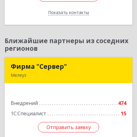
Показать контакты
Назад
Ближайшие партнеры из соседних
регионов
Фирма "Сервер"
Фирма "Сервер"
Мелеуз
453852, Башкортостан Респ, Мелеузовский р-н,
Мелеуз г, 32-й мкр, дом № 36
Внедрений
474
Подробнее
1С:Специалист
15
Отправить заявку
Отправить заявку