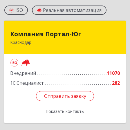
ISO
Реальная автоматизация
Компания Портал-Юг
Компания Портал-Юг
Краснодар
350020, Краснодарский край, Краснодар г,
Одесская ул, дом № 48, оф.2,3,6
Подробнее
Внедрений
11070
1С:Специалист
282
Отправить заявку
Отправить заявку
Показать контакты
Назад