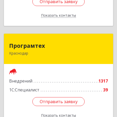
Отправить заявку
Отправить заявку
Показать контакты
Назад
Програмтех
Програмтех
Краснодар
350051, Краснодарский край, Краснодар г,
Шоссе Нефтяников ул, дом № 28, оф.514
Подробнее
Внедрений
1317
1С:Специалист
39
Отправить заявку
Отправить заявку
Показать контакты
Назад