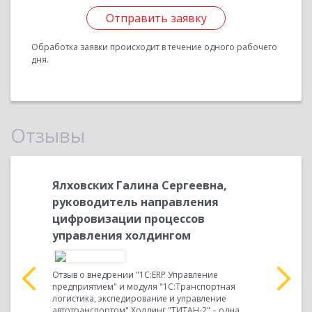
Отправить заявку
Обработка заявки происходит в течение одного рабочего
дня.
Отзывы
ый
Ялховских Галина Сергеевна,
Рылов Е
руководитель направления
цифровизации процессов
Отзыв о вн
управления холдингом
Управлени
с помощью
"ВОЛНА" –
СТИ –
производст
ственного
Отзыв о внедрении "1С:ERP Управление
Прочитать 
предприятием" и модуля "1С:Транспортная
логистика, экспедирование и управление
автотранспортом" Холдинг "ТИТАН-2" – одна...