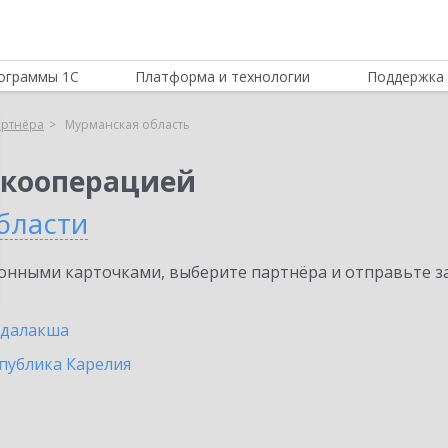
ограммы 1С
Платформа и технологии
Поддержка 
артнёра
Мурманская область
 кооперацией
бласти
нными карточками, выберите партнёра и отправьте за
ндалакша
публика Карелия