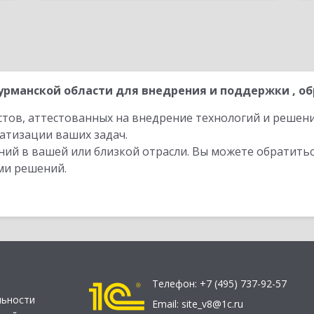
рманской области для внедрения и поддержки , об
стов, аттестованных на внедрение технологий и решен
атизации ваших задач.
ий в вашей или близкой отрасли. Вы можете обратитьс
ми решений.
Телефон:
+7 (495) 737-92-57
льности
Email:
site_v8@1c.ru