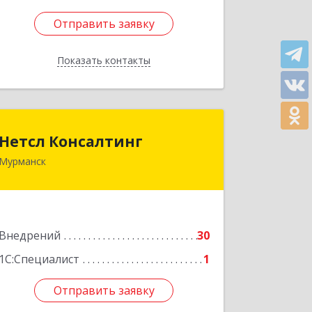
Отправить заявку
Отправить заявку
Показать контакты
Назад
Нетсл Консалтинг
Нетсл Консалтинг
Мурманск
183038, Мурманская обл, Мурманск г,
Пушкинская ул, дом № 7, этаж 2
Подробнее
Внедрений
30
1С:Специалист
1
Отправить заявку
Отправить заявку