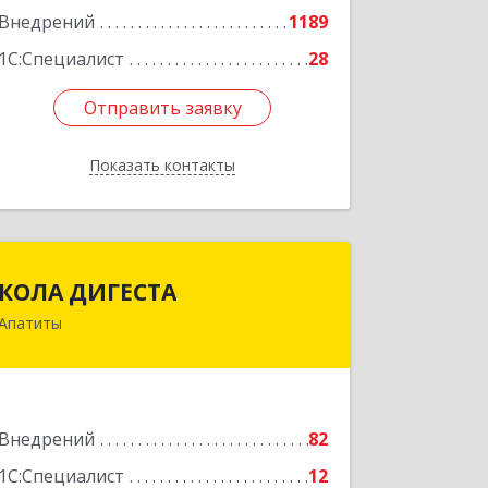
Внедрений
1189
1С:Специалист
28
Отправить заявку
Отправить заявку
Показать контакты
Назад
КОЛА ДИГЕСТА
КОЛА ДИГЕСТА
Апатиты
184209, Мурманская обл, Апатиты г,
Космонавтов ул, дом № 17
Подробнее
Внедрений
82
1С:Специалист
12