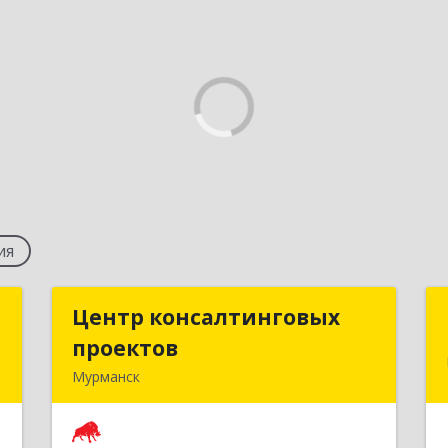
ия
й
Центр консалтинговых
Центр консалтинговых
"
проектов
проектов
Мурманск
,
183039, Мурманская обл, Мурманск г,
0
Академика Книповича ул, дом № 19а,
этаж 1