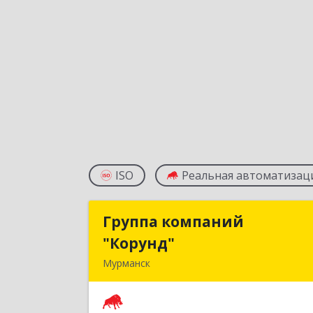
ISO
Реальная автоматизац
Группа компаний
Группа компани
"Корунд"
"Корунд
Мурманск
183025, Мурманская обл, Мурманск г
Тарана ул, дом № 1