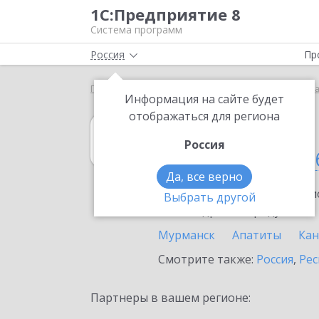
1С:Предприятие 8
Система программ
Россия
Пр
Главная
1С:Управление кооперацией
Выбор п
Информация на сайте будет
отображаться для региона
1С:Управление
Россия
в Мурманской о
Да, все верно
Ознакомьтесь с информацио
Выбрать другой
или внедрение продукта.
Мурманск
Апатиты
Ка
Смотрите также:
Россия
,
Рес
Партнеры в вашем регионе: