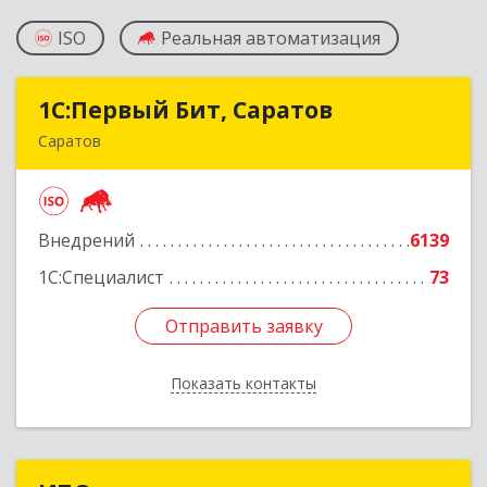
ISO
Реальная автоматизация
1С:Первый Бит, Саратов
1С:Первый Бит, Саратов
Саратов
410005, Саратовская обл, Саратов г,
Астраханская ул, дом № 87, корпус 50
Внедрений
6139
Подробнее
1С:Специалист
73
Отправить заявку
Отправить заявку
Показать контакты
Назад