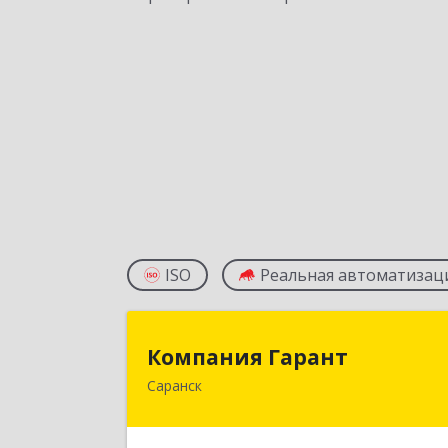
ISO
Реальная автоматизац
Компания Гаран
Компания Гарант
Саранск
430005, Мордовия Респ, Саранск г
Большевистская ул, дом № 60, этаж 
оф.