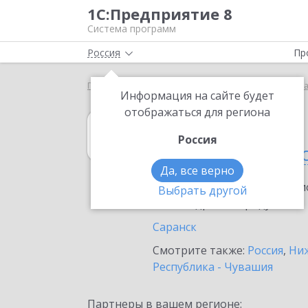
1С:Предприятие 8
Система программ
Россия
Пр
Главная
1С:Управление кооперацией
Выбор п
Информация на сайте будет
отображаться для региона
1С:Управление
Россия
в Республике М
Да, все верно
Ознакомьтесь с информацио
Выбрать другой
или внедрение продукта.
Саранск
Смотрите также:
Россия
,
Ниж
Республика - Чувашия
Партнеры в вашем регионе: