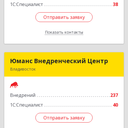
1С:Специалист
38
Отправить заявку
Отправить заявку
Показать контакты
Назад
Юманс Внедренческий Центр
Юманс Внедренческий Центр
Владивосток
690014, Приморский край, Владивосток г,
Некрасовская ул, дом № 48а
Внедрений
237
Подробнее
1С:Специалист
40
Отправить заявку
Отправить заявку