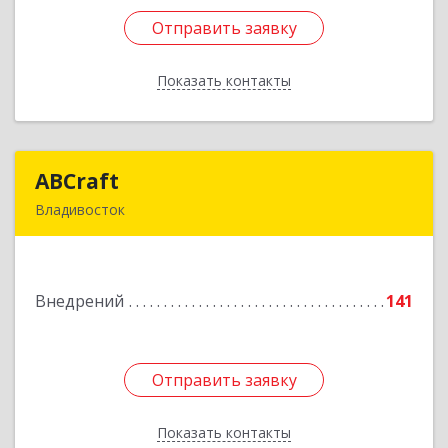
Отправить заявку
Отправить заявку
Показать контакты
Назад
ABCraft
ABCraft
Владивосток
690089, Приморский край, Владивосток г,
Днепровская ул, дом № 97Б, оф.1
Внедрений
141
Подробнее
Отправить заявку
Отправить заявку
Показать контакты
Назад