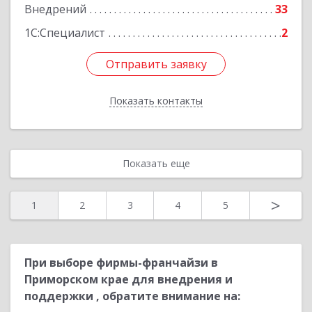
Внедрений
33
Подробнее
1С:Специалист
2
Отправить заявку
Отправить заявку
Показать контакты
Назад
Показать еще
>
1
2
3
4
5
При выборе фирмы-франчайзи в
Приморском крае для внедрения и
поддержки , обратите внимание на: