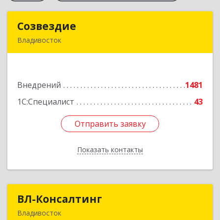
Созвездие
Созвездие
Владивосток
690069, Приморский край, Владивосток г,
Тухачевского ул, дом № 62, кв.94
Внедрений
1481
Подробнее
1С:Специалист
43
Отправить заявку
Отправить заявку
Показать контакты
Назад
ВЛ-Консалтинг
ВЛ-Консалтинг
Владивосток