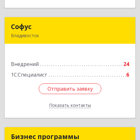
Софус
Софус
Владивосток
690068, Приморский край, Владивосток г,
Кирова ул, дом № 23, оф.306
Внедрений
24
Подробнее
1С:Специалист
6
Отправить заявку
Отправить заявку
Показать контакты
Назад
Бизнес программы
Бизнес программы