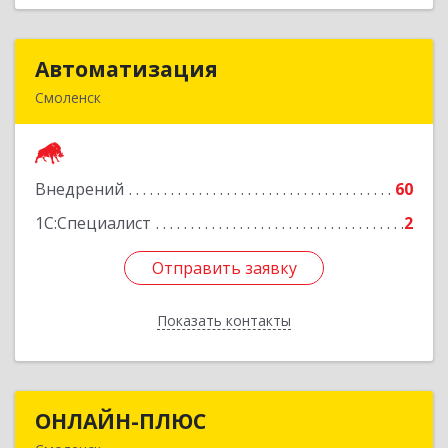
Автоматизация
Автоматизация
Смоленск
214019, Смоленская обл, Смоленск г, Марии
Октябрьской ул, дом № 16, оф.107
Внедрений
60
Подробнее
1С:Специалист
2
Отправить заявку
Отправить заявку
Показать контакты
Назад
ОНЛАЙН-ПЛЮС
ОНЛАЙН-ПЛЮС