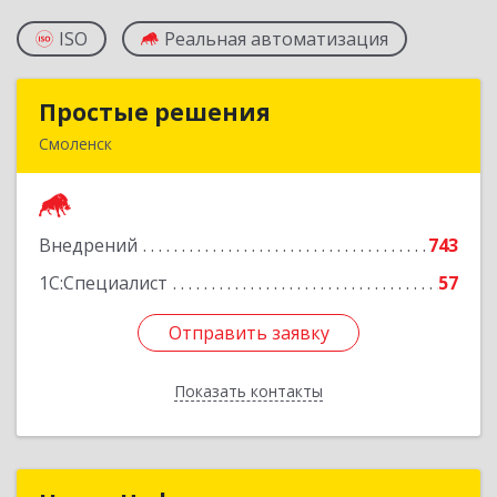
ISO
Реальная автоматизация
Простые решения
Простые решения
Смоленск
214015, Смоленская обл, Смоленск г, Большая
Краснофлотская ул, дом № 17
Внедрений
743
Подробнее
1С:Специалист
57
Отправить заявку
Отправить заявку
Показать контакты
Назад