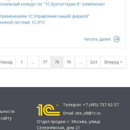
нальный конкурс по "1С:Бухгалтерии 8" (чемпионат
с применением 1С:Управление нашей фирмой"
ионной системе 1С:ИТС
Читать далее
<
Назад
1
...
77
78
79
...
324
Вперед
>
Телефон:
+7 (495) 737-92-57
льности
Email:
site_v8@1c.ru
 сайту
Отдел продаж:
г. Москва
,
улица
Селезнёвская, дом 21