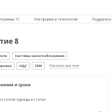
ограммы 1С
Платформа и технологии
Поддержка 
тие 8
логи
Системы налогообложения
Показать все теги
ировка
НДС
CRM
ИТС
Отчетность по МСФО
Новости Платформы
нения и сроки
стема управления предприятием
Управление складом
стимо!
54-ФЗ
Честный знак
Маркетплейсы
остатков одежды в статье
еты о внедрении
Розничная торговля