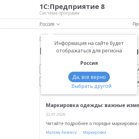
1С:Предприятие 8
Система программ
Россия
Пр
Главная
Новости
Информация на сайте будет
Новости 1С:Предприя
отображаться для региона
Россия
Обновление 1С
Малому бизнесу
На
Да, все верно
Электронный документооборот
Марк
Выбрать другой
Вебинар 1С
Управление производством
Маркировка одежды: важные изме
Платформа 1С:Предприятие 8
ЕГАИС
Си
22.01.2026
Учебные курсы 1С
Эквайринг
1С:Совме
Читайте подробнее о порядке маркировки 
Воинский учет
Работа с клиентами
Отч
Малому бизнесу
Маркировка