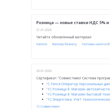
Управление персоналом
Сельское хозяйст
Мобильное приложение
АЗС
Производ
Розница — новые ставки НДС 5% и 
Отраслевые решения
1С:Мобильная касса
21.01.2026
1С:ERP Управление предприятием
Склад
Читайте обновленный материал
Управление закупками
Управление финан
Налоги
Малому бизнесу
Системы налогоо
Обзор возможностей
Для бухгалтера
У
Управление ассортиментом
Конкурс кейсо
20.01.2026
Изменения законодательства
1СПАРК Риск
Сертификат "Совместимо! Система програм
Повышение эффективности бизнеса
Аттес
"C-Fence:Оператор персональных да
"1С:Розница 8. Магазин автозапчасте
Проектные решения
Оптовая торговля
"1С:Розница 8. Магазин бытовой техн
"1С:Энергетика. Учет технологически
Бюджетирование
Для руководства
Пл
1С:Совместимо!