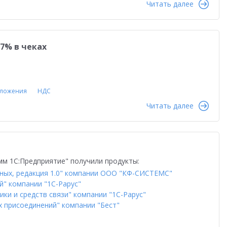
Читать далее
во
Автоматизация бизнеса
Управление продажами
ство
Торговым компаниям
Управленческий учет
7% в чеках
Облачные технологии
1С-ЭДО
Интернет-торговля
Налоги 2026
Управление запасами
Истории успеха
сами
Бухгалтерский и налоговый учет
Оплата труда
бложения
НДС
Читать далее
даленная работа
1С:Фреш
Антикризисные решения
в 2022
Работа через Интернет
и
Обучение персонала
м 1С:Предприятие" получили продукты:
тация персонала
Государственный заказ
нных, редакция 1.0" компании ООО "КФ-СИСТЕМС"
й" компании "1C-Рарус"
Конкурс кейсов 2025
1С:Сервер взаимодействия
ики и средств связи" компании "1С-Рарус"
х присоединений" компании "Бест"
анирование
Интеграция
Переход на 1C:ERP