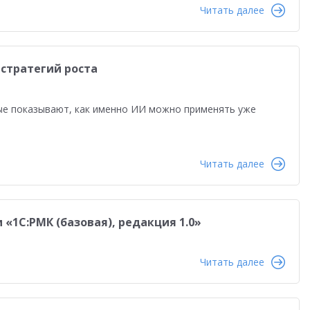
равленческая отчетность
Реальная автоматизация
Читать далее
й
Форум пользователей ДО 2025
 стратегий роста
ые показывают, как именно ИИ можно применять уже
Читать далее
 «1С:РМК (базовая), редакция 1.0»
Читать далее