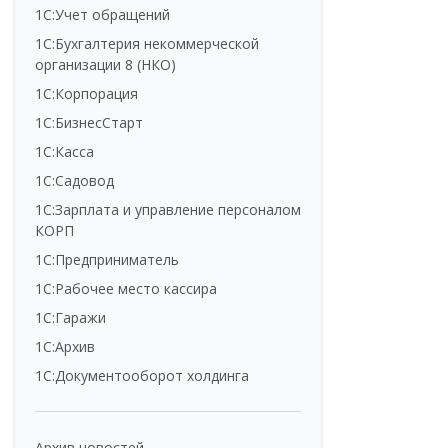
1С:Учет обращений
1С:Бухгалтерия некоммерческой
организации 8 (НКО)
1С:Корпорация
1С:БизнесСтарт
1С:Касса
1С:Садовод
1С:Зарплата и управление персоналом
КОРП
1С:Предприниматель
1С:Рабочее место кассира
1С:Гаражи
1С:Архив
1С:Документооборот холдинга
Архив новостей