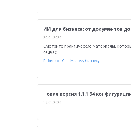
Медицина
Бюджетные учреждения
Уп
1С:ERP Управление строительной организацие
ИИ для бизнеса: от документов до
20.01.2026
Смотрите практические материалы, котор
сейчас
Вебинар 1С
Малому бизнесу
Новая версия 1.1.1.94 конфигурации
19.01.2026