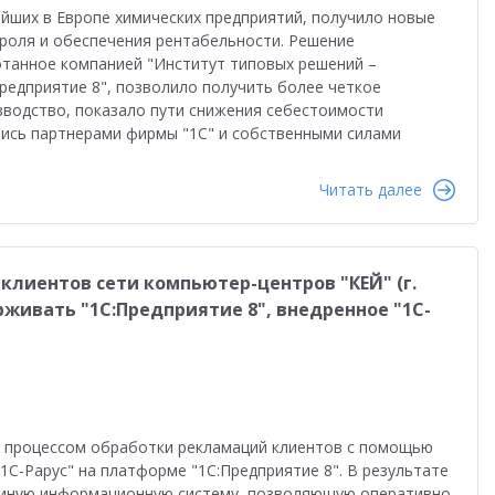
во
Автоматизация бизнеса
Управление продажами
ейших в Европе химических предприятий, получило новые
роля и обеспечения рентабельности. Решение
ство
Торговым компаниям
Управленческий учет
отанное компанией "Институт типовых решений –
редприятие 8", позволило получить более четкое
Облачные технологии
1С-ЭДО
Интернет-торговля
изводство, показало пути снижения себестоимости
лись партнерами фирмы "1С" и собственными силами
Налоги 2026
Управление запасами
Истории успеха
Читать далее
сами
Бухгалтерский и налоговый учет
Оплата труда
даленная работа
1С:Фреш
Антикризисные решения
клиентов сети компьютер-центров "КЕЙ" (г.
в 2022
Работа через Интернет
живать "1С:Предприятие 8", внедренное "1С-
и
Обучение персонала
тация персонала
Государственный заказ
Конкурс кейсов 2025
1С:Сервер взаимодействия
 процессом обработки рекламаций клиентов с помощью
анирование
Интеграция
Переход на 1C:ERP
1С-Рарус" на платформе "1С:Предприятие 8". В результате
диную информационную систему, позволяющую оперативно