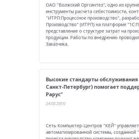
Управление персоналом
Сельское хозяйст
ОАО "Волжский Оргсинтез", одно из крупн
инструменты расчета себестоимости, конт
Мобильное приложение
АЗС
Производ
"ИТРП:Процессное производство", разраб
Производство" (ИТРП) на платформе "1С:П
Отраслевые решения
1С:Мобильная касса
представление о структуре затрат на про
продукции. Работы по внедрению проводи
1С:ERP Управление предприятием
Склад
Заказчика.
Управление закупками
Управление финан
Обзор возможностей
Для бухгалтера
У
Высокие стандарты обслуживания 
Управление ассортиментом
Конкурс кейсо
Санкт-Петербург) помогает поддер
Изменения законодательства
1СПАРК Риск
Рарус"
24.03.2010
Повышение эффективности бизнеса
Аттес
Проектные решения
Оптовая торговля
Сеть Компьютер-Центров "КЕЙ" управляет
Бюджетирование
Для руководства
Пл
автоматизированной системы, созданной "
проекта руководство компании получит е