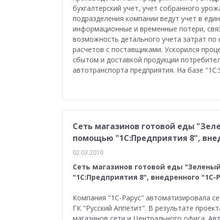
бухгалтерский учет, учет собранного урож
подразделения компании ведут учет в еди
информационные и временные потери, связ
возможность детального учета затрат по 
расчетов с поставщиками. Ускорился проце
сбытом и доставкой продукции потребител
автотранспорта предприятия. На базе "1С
Сеть магазинов готовой еды "Зел
помощью "1С:Предприятия 8", внед
02.03.2010
Сеть магазинов готовой еды "Зелены
"1С:Предприятия 8", внедренного "1С-
Компания "1С-Рарус" автоматизировала се
ГК "Русский Аппетит". В результате проек
магазинов сети и Центрального офиса. Ав