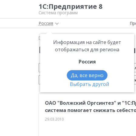
1С:Предприятие 8
Система программ
Россия
Пр
Главная
Новости
Информация на сайте будет
Новости 1С:Предприя
отображаться для региона
Россия
Обновление 1С
Малому бизнесу
На
Да, все верно
Электронный документооборот
Марк
Выбрать другой
CRM
Управление производством
ИТС
ОАО "Волжский Оргсинтез" и "1С:
Платформа 1С:Предприятие 8
ЕГАИС
Си
система помогает снижать себест
Учебные курсы 1С
Эквайринг
1С:Совме
29.03.2010
Маркетплейсы
Работа с клиентами
От