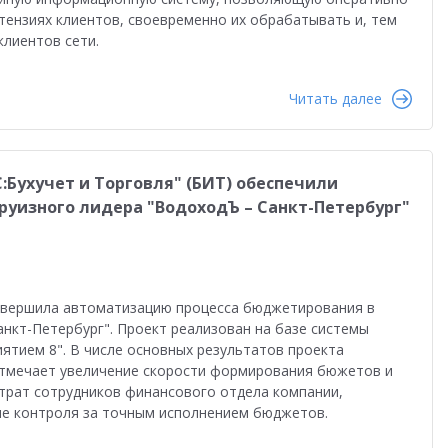
равленческая отчетность
Реальная автоматизация
тензиях клиентов, своевременно их обрабатывать и, тем
лиентов сети.
й
Форум пользователей ДО 2025
Читать далее
С:Бухучет и Торговля" (БИТ) обеспечили
уизного лидера "ВодоходЪ – Санкт-Петербург"
завершила автоматизацию процесса бюджетирования в
анкт-Петербург". Проект реализован на базе системы
ятием 8". В числе основных результатов проекта
отмечает увеличение скорости формирования бюжетов и
трат сотрудников финансового отдeла компании,
ие контроля за точным исполнением бюджетов.