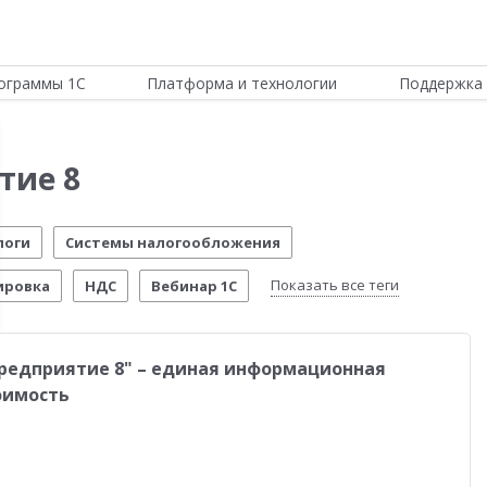
ограммы 1С
Платформа и технологии
Поддержка 
тие 8
логи
Системы налогообложения
Показать все теги
ировка
НДС
Вебинар 1С
Отчетность по МСФО
Новости Платформы
Предприятие 8" – единая информационная
стема управления предприятием
Управление складом
оимость
стимо!
54-ФЗ
Воинский учет
Честный знак
четы о внедрении
Розничная торговля