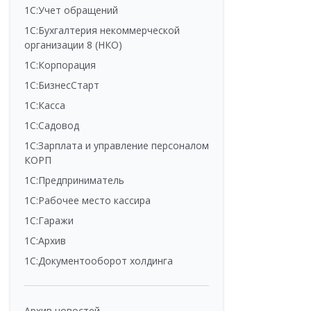
1С:Учет обращений
1С:Бухгалтерия некоммерческой
организации 8 (НКО)
1С:Корпорация
1С:БизнесСтарт
1С:Касса
1С:Садовод
1С:Зарплата и управление персоналом
КОРП
1С:Предприниматель
1С:Рабочее место кассира
1С:Гаражи
1С:Архив
1С:Документооборот холдинга
Архив новостей