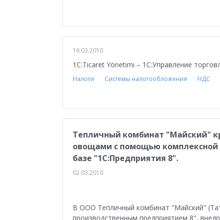
16.03.2010
1С:Ticaret Yönetimi – 1С:Управление торгов
Налоги
Системы налогообложения
НДС
Тепличный комбинат "Майский" к
овощами с помощью комплексной 
базе "1С:Предприятия 8".
02.03.2010
В ООО Тепличный комбинат "Майский" (Тат
производственным предприятием 8", внед