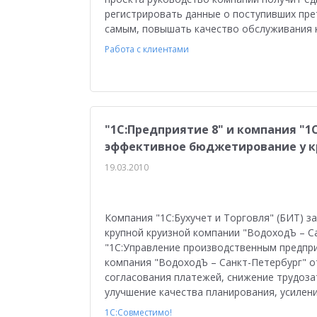
Медицина
Бюджетные учреждения
Уп
регистрировать данные о поступивших пре
самым, повышать качество обслуживания к
1С:ERP Управление строительной организацие
Работа с клиентами
"1С:Предприятие 8" и компания "1
эффективное бюджетирование у кр
19.03.2010
Компания "1С:Бухучет и Торговля" (БИТ) 
крупной круизной компании "ВодоходЪ – С
"1С:Управление производственным предпри
компания "ВодоходЪ – Санкт-Петербург" 
согласования платежей, снижение трудоза
улучшение качества планирования, усилен
1С:Совместимо!