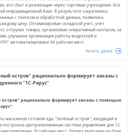
ая, его сбыт и реализация через торговые учреждения. Все
ной информационной базе. В результате сократились
анные с поиском и обработкой данных, появилась
каждому цеху. Оптимизирован складской учет, учет
сс отгрузки товара, организован оперативный контроль за
ям, улучшена организация работы водителей и
:УПП" автоматизировано 60 рабочих мест.
Читать далее
еный остров" рационально формирует заказы с
ренного "1С-Рарус"
й остров" рационально формирует заказы с помощью
Рарус"
ть магазинов готовой еды "Зелёный остров", входящей в
та построена централизованная система управления для 12
томатизировано 70 рабочих мест. Проект выполнен на базе