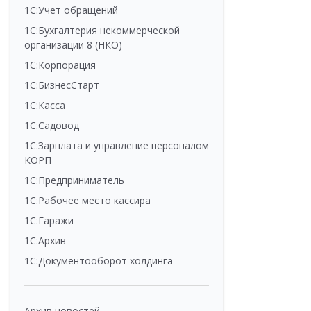
1С:Учет обращений
1С:Бухгалтерия некоммерческой
организации 8 (НКО)
1С:Корпорация
1С:БизнесСтарт
1С:Касса
1С:Садовод
1С:Зарплата и управление персоналом
КОРП
1С:Предприниматель
1С:Рабочее место кассира
1С:Гаражи
1С:Архив
1С:Документооборот холдинга
Архив новостей