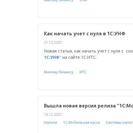
Управление персоналом
Сельское хозяйст
Мобильное приложение
АЗС
Производ
Отраслевые решения
1С:Мобильная касса
Как начать учет с нуля в 1С:УНФ
1С:ERP Управление предприятием
Склад
21.12.2021
Новая статья, как начать учет с нуля с с
Управление закупками
Управление финан
1С:УНФ
"
на сайте 1С:ИТС.
Обзор возможностей
Для бухгалтера
У
Малому бизнесу
ИТС
Управление ассортиментом
Конкурс кейсо
Изменения законодательства
1СПАРК Риск
Повышение эффективности бизнеса
Аттес
Вышла новая версия релиза "1C:Мо
Проектные решения
Оптовая торговля
16.12.2021
Налоги
1С:Мобильная касса
Системы нало
Бюджетирование
Для руководства
Пл