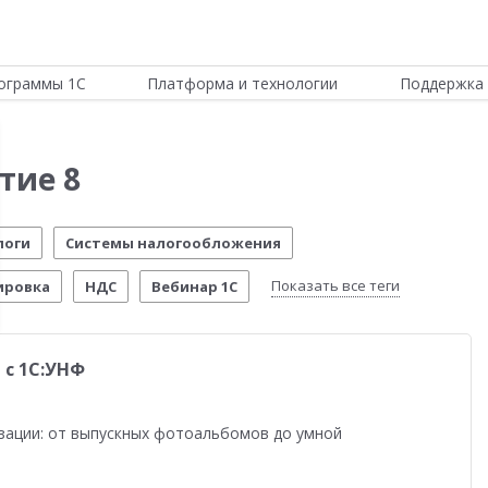
ограммы 1С
Платформа и технологии
Поддержка 
тие 8
логи
Системы налогообложения
Показать все теги
ировка
НДС
Вебинар 1С
Отчетность по МСФО
Новости Платформы
 с 1С:УНФ
стема управления предприятием
Управление складом
стимо!
54-ФЗ
Воинский учет
Честный знак
зации: от выпускных фотоальбомов до умной
четы о внедрении
Розничная торговля