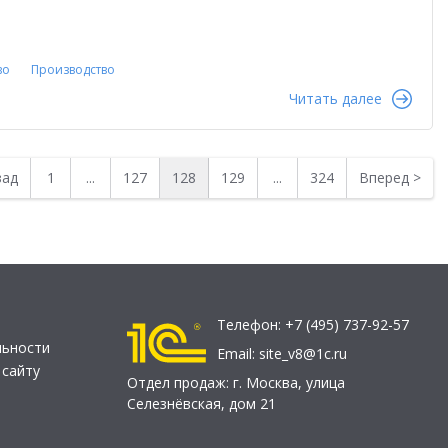
во
Производство
Читать далее
зад
1
...
127
128
129
...
324
Вперед
>
Телефон:
+7 (495) 737-92-57
льности
Email:
site_v8@1c.ru
 сайту
Отдел продаж:
г. Москва
,
улица
Селезнёвская, дом 21