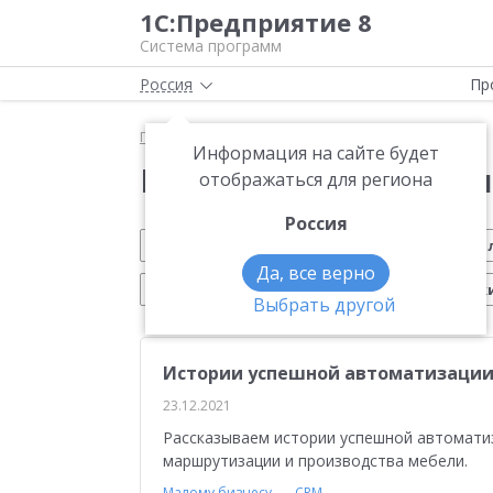
1С:Предприятие 8
Система программ
Россия
Пр
Главная
Новости
Информация на сайте будет
Новости 1С:Предприя
отображаться для региона
Россия
Обновление 1С
Малому бизнесу
На
Да, все верно
Электронный документооборот
Марк
Выбрать другой
CRM
Управление производством
ИТС
Истории успешной автоматизации
Платформа 1С:Предприятие 8
ЕГАИС
Си
23.12.2021
Учебные курсы 1С
Эквайринг
1С:Совме
Рассказываем истории успешной автомати
маршрутизации и производства мебели.
Маркетплейсы
Работа с клиентами
От
Малому бизнесу
CRM