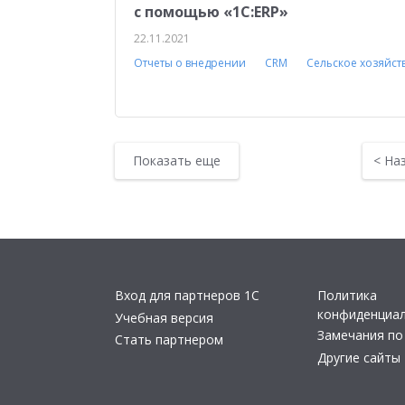
с помощью «1С:ERP»
22.11.2021
Отчеты о внедрении
CRM
Сельское хозяйст
Показать еще
<
На
Вход для партнеров 1С
Политика
конфиденциа
Учебная версия
Замечания по
Стать партнером
Другие сайты