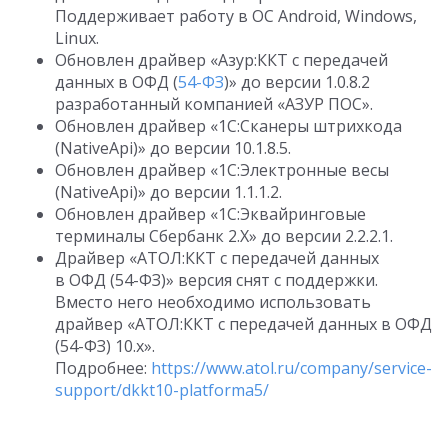
Поддерживает работу в ОС Android, Windows,
Linux.
Обновлен драйвер «Азур:ККТ с передачей
данных в ОФД (
54-ФЗ
)» до версии
1.0.8.2
разработанный компанией «АЗУР ПОС».
Обновлен драйвер «1С:Сканеры штрихкода
(NativeApi)» до версии
10.1.8.5
.
Обновлен драйвер «1С:Электронные весы
(NativeApi)» до версии
1.1.1.2
.
Обновлен драйвер «1С:Эквайринговые
терминалы Сбербанк 2.Х» до версии
2.2.2.1
.
Драйвер «АТОЛ:ККТ с передачей данных
в ОФД (54-ФЗ)» версия снят с поддержки.
Вместо него необходимо использовать
драйвер «АТОЛ:ККТ с передачей данных в ОФД
(54-ФЗ) 10.х».
Подробнее:
https://www.atol.ru/company/service-
support/dkkt10-platforma5/