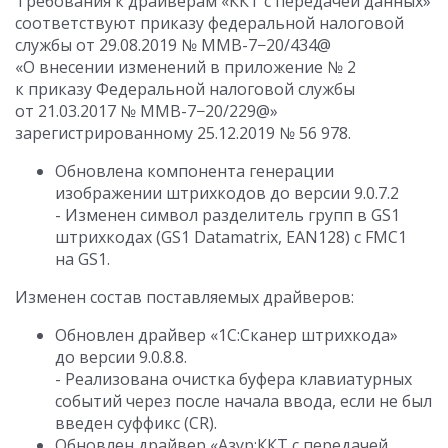
Требования к драйверам «ККТ с передачей данных»
соответствуют приказу федеральной налоговой
службы
от 29.08.2019
№ ММВ-7−20/434@
«О внесении изменений в приложение № 2
к приказу Федеральной налоговой службы
от 21.03.2017
№ ММВ-7−20/229@»
зарегистрированному
25.12.2019
№ 56 978.
Обновлена компонента генерации
изображении штрихкодов до версии
9.0.7.2
- Изменен символ разделитель групп в GS1
штрихкодах (GS1 Datamatrix, EAN128) с FMC1
на GS1.
Изменен состав поставляемых драйверов:
Обновлен драйвер «1C:Сканер штрихкода»
до версии
9.0.8.8
.
- Реализована очистка буфера клавиатурных
событий через после начала ввода, если не был
введен суффикс (CR).
Обновлен драйвер «Азур:ККТ с передачей