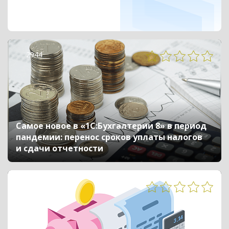
2944
Самое новое в «1С:Бухгалтерии 8» в период
пандемии: перенос сроков уплаты налогов
и сдачи отчетности
7538