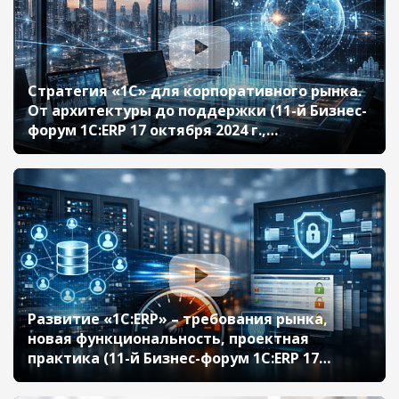
Стратегия «1С» для корпоративного рынка.
От архитектуры до поддержки (11-й Бизнес-
форум 1С:ERP 17 октября 2024 г.,
Воскобойников Дмитрий, «1С»)
Развитие «1С:ERP» – требования рынка,
новая функциональность, проектная
практика (11-й Бизнес-форум 1С:ERP 17
октября 2024 г., Моничев Алексей, Кислов
Алексей, «1С»)