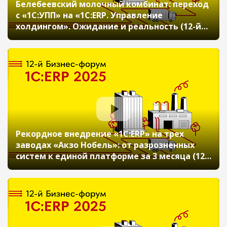
Белебеевский молочный комбинат: переход
с «1С:УПП» на «1С:ERP. Управление
холдингом». Ожидание и реальность (12-й
Бизнес-форум 1С:ERP 20 ноября 2025 г., Камко
Алексей, ООО «Белебеевский молочный
комбинат»)
Рекордное внедрение «1С:ERP» на трех
заводах «Акзо Нобель»: от разрозненных
систем к единой платформе за 3 месяца (12-
й Бизнес-форум 1С:ERP 20 ноября 2025 г.,
Молотков Сергей, ООО «Акзо Нобель
Лакокраска»)