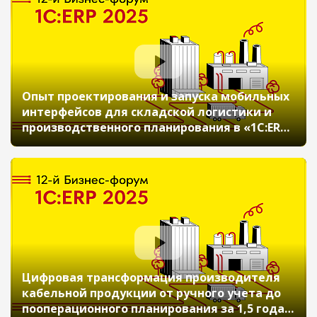
Опыт проектирования и запуска мобильных
интерфейсов для складской логистики и
производственного планирования в «1С:ERP»
(12-й Бизнес-форум 1С:ERP 20 ноября 2025 г.,
Розсохань Павел, Козлова Елена, ООО АПХ
«Дороничи»)
Цифровая трансформация производителя
кабельной продукции от ручного учета до
пооперационного планирования за 1,5 года