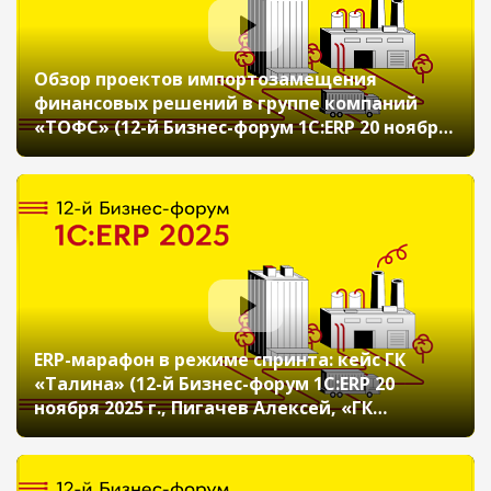
Обзор проектов импортозамещения
финансовых решений в группе компаний
«ТОФС» (12-й Бизнес-форум 1С:ERP 20 ноября
2025 г., Стружкова Юлия, АО «Технологии
ОФС»)
ERP-марафон в режиме спринта: кейс ГК
«Талина» (12-й Бизнес-форум 1С:ERP 20
ноября 2025 г., Пигачев Алексей, «ГК
«Талина» (Мясоперерабатывающий
комплекс «Атяшевский»))