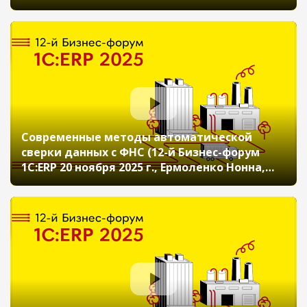
ноября 2025 г., Ходякин Роман, АО
«ЛазерСервис»)
Современные методы автоматической
сверки данных с ФНС (12-й Бизнес-форум
1С:ERP 20 ноября 2025 г., Ермоленко Нонна,
«1С», Гилязов Руслан, АО «ИРЗ»)