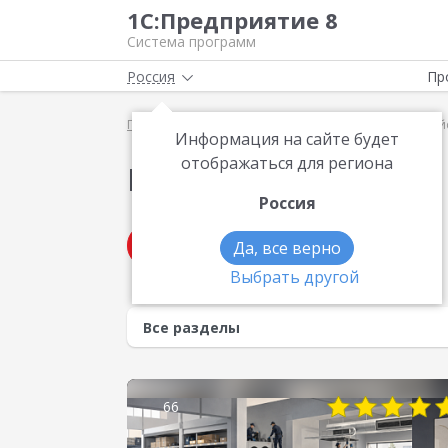
1С:Предприятие 8
Система программ
Россия
Пр
Главная
Методические материалы
Конкурс кей
Информация на сайте будет
отображаться для региона
Материалы по теме
Россия
Получить консультацию
Да, все верно
Выбрать другой
66