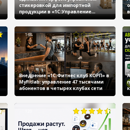
стикеровкой для импортной
о
продукции в «1С:Управление
в
торговлей»
148
Внедрение «1С:Фитнес клуб КОРП» в
А
MyFitlab: управление 47 тысячами
п
абонентов в четырех клубах сети
к
120