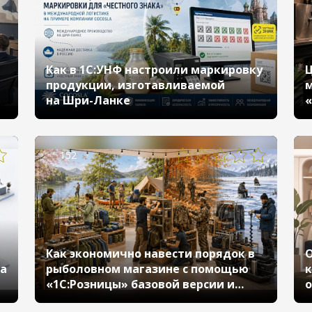
Как в 1С:УНФ настроили маркировку
Ц
продукции, изготавливаемой
м
на Шри-Ланке
152
Как экономично навести порядок в
О
ка
рыболовном магазине с помощью
к
«1С:Розницы» базовой версии и
о
сократить время на переоценку с 2
к