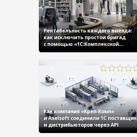
Рентабельность каждого выезда:
как исключить простои бригад
с помощью «1С:Комплексной
автоматизации»
91
Как компания «Креп-Комп»
и Axelsoft соединили 1С поставщи
и дистрибьюторов через API