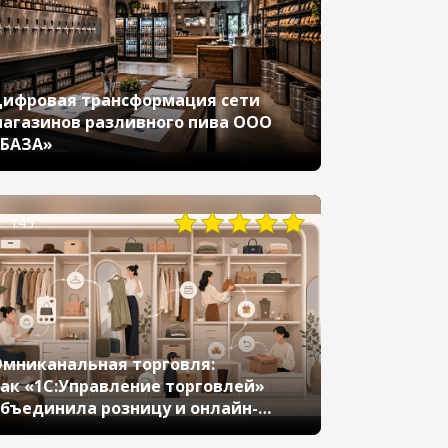
ифровая трансформация сети
агазинов разливного пива ООО
«БАЗА»
145
мниканальная торговля:
ак «1С:Управление торговлей»
бъединила розницу и онлайн-
аналы продаж «Версии»