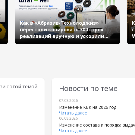
Как в «Абразив-Технолоджиз»
К
-
перестали копировать 300 строк
с
реализаций вручную и ускорили
W
обработку заказов Ozon
зи с этой темой
Новости по теме
07.08.2026
Изменение КБК на 2026 год
Читать далее
06.08.2026
Изменение состава и порядка выда
Читать далее