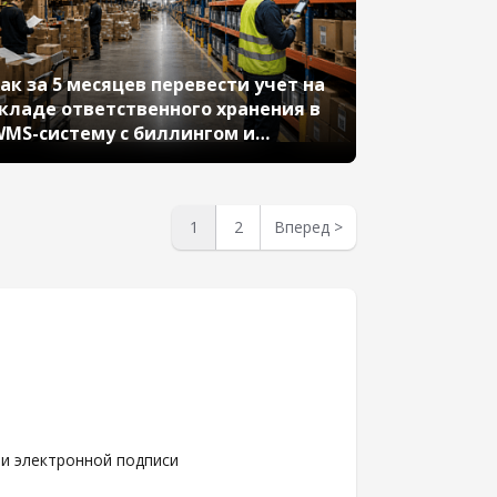
ак за 5 месяцев перевести учет на
кладе ответственного хранения в
MS-систему с биллингом и
контейнерами
1
2
Вперед
>
чи электронной подписи