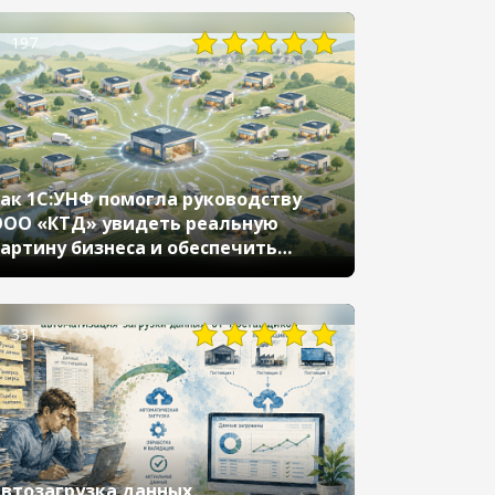
197
ак 1С:УНФ помогла руководству
ОО «КТД» увидеть реальную
артину бизнеса и обеспечить
оответствие требованиям
естного ЗНАКа и ЕГАИС
331
втозагрузка данных