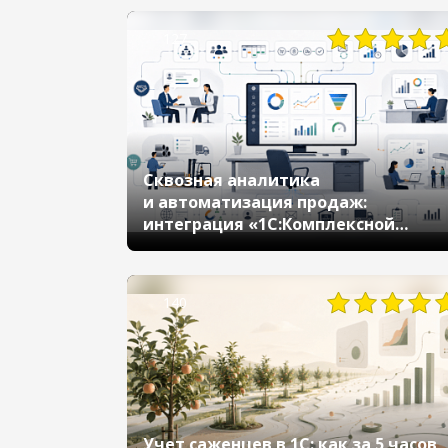
127
Сквозная аналитика
и автоматизация продаж:
интеграция «1С:Комплексной
автоматизации» и CRM системы
для «Афинары»
140
Учет саженцев в 1С: как за 5 часов