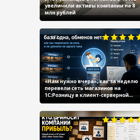
увеличили активы компании на 8
млн рублей
172
«Нам нужно вчера»: как за неделю
перевели сеть магазинов на
1С:Розницу в клиент-серверной
архитектуре и подготовили к
открытию новых точек
185