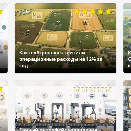
дней до 15 минут
101
Как в «Агроплюс» снизили
К
операционные расходы на 12% за
О
год
к
с
Ч
121
Единый интерфейс управления
А