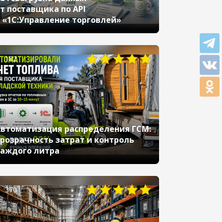
т поставщика по API
 «1С:Управление торговлей»
182
втоматизация распределения ГСМ:
розрачность затрат и контроль
аждого литра
370