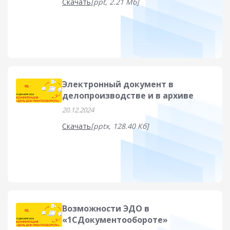
Скачать
[ppt, 2.21 Мб]
Электронный документ в
делопроизводстве и в архиве
20.12.2024
Скачать
[pptx, 128.40 Кб]
Возможности ЭДО в
«1СДокументообороте»