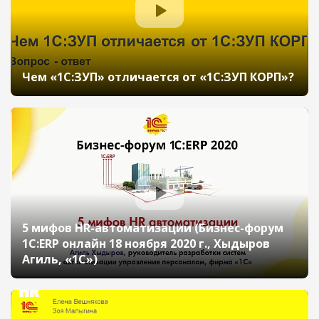
Чем «1С:ЗУП» отличается от «1С:ЗУП КОРП»?
5 мифов HR-автоматизации (Бизнес-форум
1С:ERP онлайн 18 ноября 2020 г., Хыдыров
Агиль, «1С»)