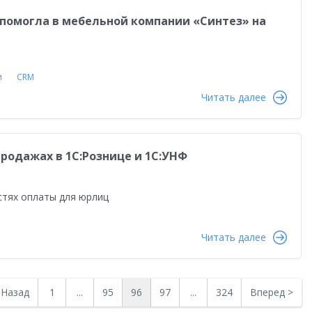
помогла в мебельной компании «Синтез» на
и
CRM
Читать далее
продажах в 1С:Рознице и 1С:УНФ
тях оплаты для юрлиц
Читать далее
<
Назад
1
...
95
96
97
...
324
Вперед
>