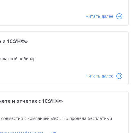
равленческая отчетность
Реальная автоматизация
й
Форум пользователей ДО 2025
Читать далее
е и 1С:УНФ»
сплатный вебинар
Читать далее
ете и отчетах с 1С:УНФ»
С» совместно с компанией «SOL-IT» провела бесплатный