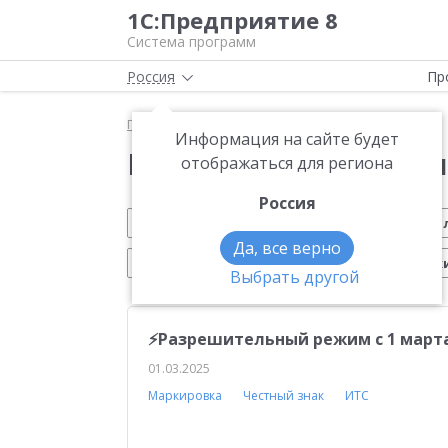
1С:Предприятие 8
Система программ
Россия
Пр
Главная
Новости
Информация на сайте будет
Новости 1С:Предприя
отображаться для региона
Россия
Обновление 1С
Малому бизнесу
На
Да, все верно
Электронный документооборот
Марк
Выбрать другой
Вебинар 1С
Управление производством
⚡️Разрешительный режим с 1 марта
Платформа 1С:Предприятие 8
ЕГАИС
Си
01.03.2025
Учебные курсы 1С
Эквайринг
1С:Совме
Маркировка
Честный знак
ИТС
Воинский учет
Работа с клиентами
Отч