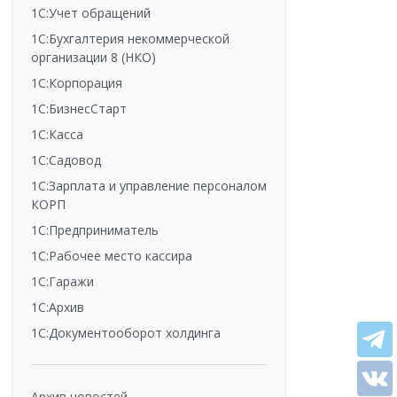
1С:Учет обращений
1С:Бухгалтерия некоммерческой
организации 8 (НКО)
1С:Корпорация
1С:БизнесСтарт
1С:Касса
1С:Садовод
1С:Зарплата и управление персоналом
КОРП
1С:Предприниматель
1С:Рабочее место кассира
1С:Гаражи
1С:Архив
1С:Документооборот холдинга
Архив новостей