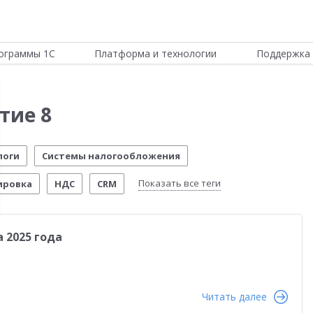
ограммы 1С
Платформа и технологии
Поддержка 
тие 8
логи
Системы налогообложения
Показать все теги
ировка
НДС
CRM
ИТС
Отчетность по МСФО
Новости Платформы
 2025 года
стема управления предприятием
Управление складом
стимо!
54-ФЗ
Честный знак
Маркетплейсы
еты о внедрении
Розничная торговля
Читать далее