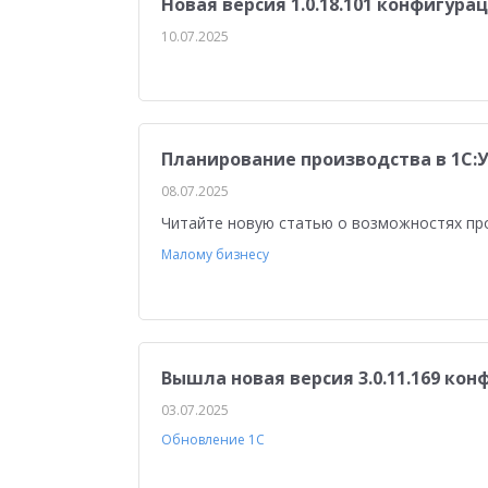
Новая версия 1.0.18.101 конфигура
Медицина
Бюджетные учреждения
Уп
10.07.2025
1С:ERP Управление строительной организацие
Планирование производства в 1С:
08.07.2025
Читайте новую статью о возможностях п
Малому бизнесу
Вышла новая версия 3.0.11.169 ко
03.07.2025
Обновление 1С