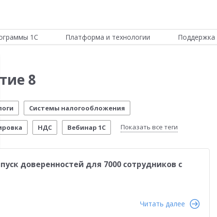
ограммы 1С
Платформа и технологии
Поддержка 
тие 8
логи
Системы налогообложения
Показать все теги
ировка
НДС
Вебинар 1С
Отчетность по МСФО
Новости Платформы
пуск доверенностей для 7000 сотрудников с
стема управления предприятием
Управление складом
стимо!
54-ФЗ
Воинский учет
Честный знак
Читать далее
четы о внедрении
Розничная торговля