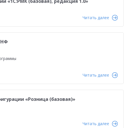
ции «1С:РМК (базовая), редакция 1.0»
равленческая отчетность
Реальная автоматизация
й
Форум пользователей ДО 2025
Читать далее
УНФ
рограммы
Читать далее
нфигурации «Розница (базовая)»
Читать далее