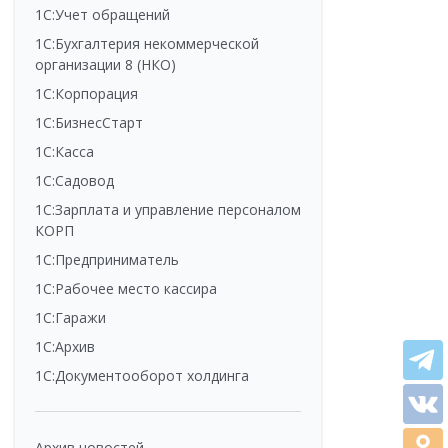
1С:Учет обращений
1С:Бухгалтерия некоммерческой
организации 8 (НКО)
1С:Корпорация
1С:БизнесСтарт
1С:Касса
1С:Садовод
1С:Зарплата и управление персоналом
КОРП
1С:Предприниматель
1С:Рабочее место кассира
1С:Гаражи
1С:Архив
1С:Документооборот холдинга
Архив новостей