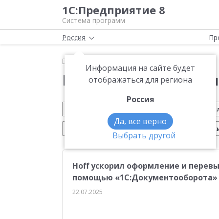
1С:Предприятие 8
Система программ
Россия
Пр
Главная
Новости
Информация на сайте будет
Новости 1С:Предприя
отображаться для региона
Россия
Обновление 1С
Малому бизнесу
На
Да, все верно
Электронный документооборот
Марк
Выбрать другой
CRM
Управление производством
ИТС
Hoff ускорил оформление и перевы
Платформа 1С:Предприятие 8
ЕГАИС
Си
помощью «1С:Документооборота»
Учебные курсы 1С
Эквайринг
1С:Совме
22.07.2025
Маркетплейсы
Работа с клиентами
От