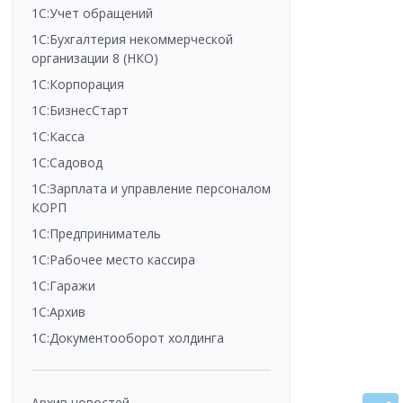
1С:Учет обращений
1С:Бухгалтерия некоммерческой
организации 8 (НКО)
1С:Корпорация
1С:БизнесСтарт
1С:Касса
1С:Садовод
1С:Зарплата и управление персоналом
КОРП
1С:Предприниматель
1С:Рабочее место кассира
1С:Гаражи
1С:Архив
1С:Документооборот холдинга
Архив новостей