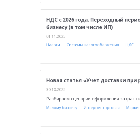
Медицина
Бюджетные учреждения
Уп
1С:ERP Управление строительной организацие
НДС с 2026 года. Переходный пери
бизнесу (в том числе ИП)
01.11.2025
Налоги
Системы налогообложения
НДС
Новая статья «Учет доставки при 
30.10.2025
Разбираем сценарии оформления затрат н
Малому бизнесу
Интернет-торговля
Маркет