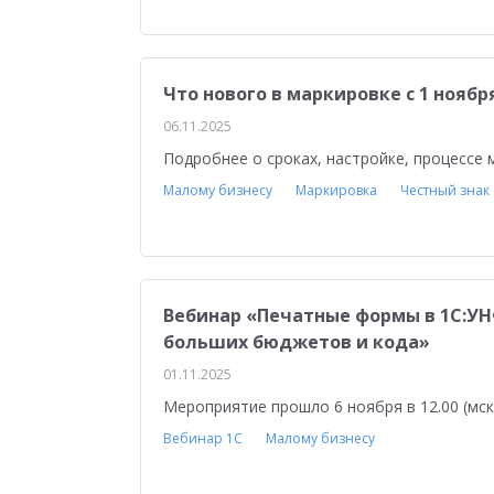
Управление персоналом
Сельское хозяйст
Мобильное приложение
АЗС
Производ
Что нового в маркировке с 1 ноябр
Отраслевые решения
1С:Мобильная касса
06.11.2025
1С:ERP Управление предприятием
Склад
Подробнее о сроках, настройке, процессе 
Малому бизнесу
Маркировка
Честный знак
Управление закупками
Управление финан
Обзор возможностей
Для бухгалтера
У
Управление ассортиментом
Конкурс кейсо
Вебинар «Печатные формы в 1С:УНФ
Изменения законодательства
1СПАРК Риск
больших бюджетов и кода»
Повышение эффективности бизнеса
Аттес
01.11.2025
Мероприятие прошло 6 ноября в 12.00 (мск
Проектные решения
Оптовая торговля
Вебинар 1С
Малому бизнесу
Бюджетирование
Для руководства
Пл