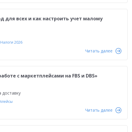
равленческая отчетность
Реальная автоматизация
й
Форум пользователей ДО 2025
од для всех и как настроить учет малому
Налоги 2026
Читать далее
работе с маркетплейсами на FBS и DBS»
а доставку
плейсы
Читать далее