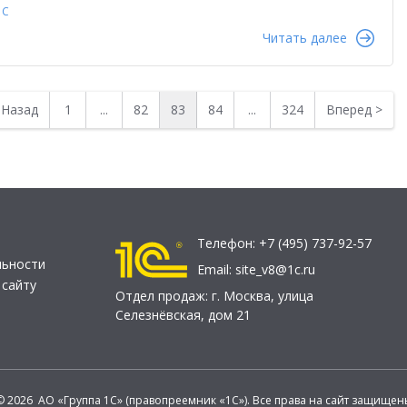
1С
Читать далее
<
Назад
1
...
82
83
84
...
324
Вперед
>
Телефон:
+7 (495) 737-92-57
льности
Email:
site_v8@1c.ru
 сайту
Отдел продаж:
г. Москва
,
улица
Селезнёвская, дом 21
© 2026 АО «Группа 1С» (правопреемник «1С»). Все права на сайт защищен