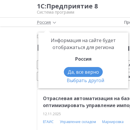
1С:Предприятие 8
Система программ
Россия
Пр
Главная
Новости
Информация на сайте будет
Новости 1С:Предприя
отображаться для региона
Россия
Обновление 1С
Малому бизнесу
На
Да, все верно
Электронный документооборот
Марк
Выбрать другой
Вебинар 1С
Управление производством
Отраслевая автоматизация на баз
Платформа 1С:Предприятие 8
ЕГАИС
Си
оптимизировать управление импор
Учебные курсы 1С
Эквайринг
1С:Совме
12.11.2025
ЕГАИС
Управление складом
Маркировка
Воинский учет
Работа с клиентами
Отч