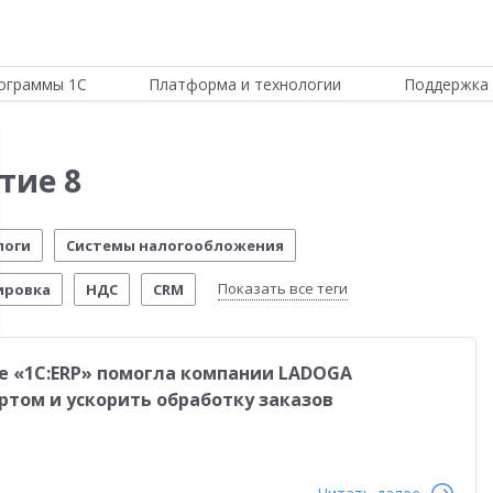
ограммы 1С
Платформа и технологии
Поддержка 
тие 8
логи
Системы налогообложения
Показать все теги
ировка
НДС
CRM
ИТС
Отчетность по МСФО
Новости Платформы
е «1С:ERP» помогла компании LADOGA
стема управления предприятием
Управление складом
том и ускорить обработку заказов
стимо!
54-ФЗ
Честный знак
Маркетплейсы
еты о внедрении
Розничная торговля