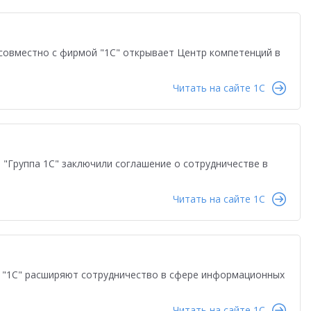
во
Автоматизация бизнеса
Управление продажами
ство
Торговым компаниям
Управленческий учет
совместно с фирмой "1С" открывает Центр компетенций в
Облачные технологии
1С-ЭДО
Интернет-торговля
Читать на сайте 1C
Налоги 2026
Управление запасами
Истории успеха
сами
Бухгалтерский и налоговый учет
Оплата труда
даленная работа
1С:Фреш
Антикризисные решения
 "Группа 1С" заключили соглашение о сотрудничестве в
в 2022
Работа через Интернет
Читать на сайте 1C
и
Обучение персонала
тация персонала
Государственный заказ
Конкурс кейсов 2025
1С:Сервер взаимодействия
а "1С" расширяют сотрудничество в сфере информационных
анирование
Интеграция
Переход на 1C:ERP
Читать на сайте 1C