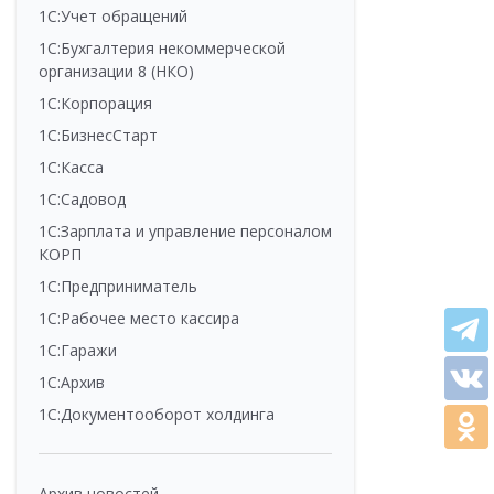
1С:Учет обращений
1С:Бухгалтерия некоммерческой
организации 8 (НКО)
1С:Корпорация
1С:БизнесСтарт
1С:Касса
1С:Садовод
1С:Зарплата и управление персоналом
КОРП
1С:Предприниматель
1С:Рабочее место кассира
1С:Гаражи
1С:Архив
1С:Документооборот холдинга
Архив новостей