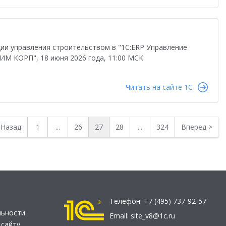
ии управления строительством в "1С:ERP Управление
ИМ КОРП", 18 июня 2026 года, 11:00 МСК
Читать на сайте 1C
<
Назад
1
...
26
27
28
...
324
Вперед
>
Телефон:
+7 (495) 737-92-57
льности
Email:
site_v8@1c.ru
 сайту