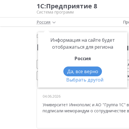
1С:Предприятие 8
Система программ
Россия
Пр
Главная
Новости
Информация на сайте будет
Новости 1С:Предприя
отображаться для региона
Россия
Обновление 1С
Малому бизнесу
На
Да, все верно
Электронный документооборот
Марк
Выбрать другой
CRM
Управление производством
ИТС
04.06.2026
Платформа 1С:Предприятие 8
ЕГАИС
Си
Университет Иннополис и АО "Группа 1С" 
Учебные курсы 1С
Эквайринг
1С:Совме
подписали меморандум о сотрудничестве 
Маркетплейсы
Работа с клиентами
От