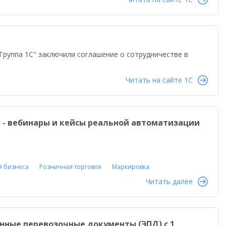
равленческая отчетность
Реальная автоматизация
й
Форум пользователей ДО 2025
Группа 1С" заключили соглашение о сотрудничестве в
Читать на сайте 1C
- вебинары и кейсы реальной автоматизации
я бизнеса
Розничная торговля
Маркировка
Читать далее
нные перевозочные документы (ЭПД) с 1