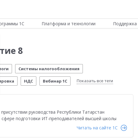
ограммы 1С
Платформа и технологии
Поддержка 
тие 8
логи
Системы налогообложения
Показать все теги
ировка
НДС
Вебинар 1С
Отчетность по МСФО
Новости Платформы
стема управления предприятием
Управление складом
в присутствии руководства Республики Татарстан
стимо!
54-ФЗ
Воинский учет
Честный знак
в сфере подготовки ИТ-преподавателей высшей школы
Читать на сайте 1C
четы о внедрении
Розничная торговля