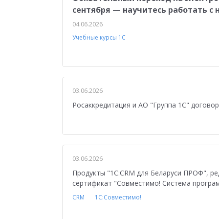
сентября — научитесь работать с н
04.06.2026
Учебные курсы 1С
03.06.2026
Росаккредитация и АО "Группа 1С" догово
03.06.2026
Продукты "1С:CRM для Беларуси ПРОФ", ред.
сертификат "Совместимо! Система програ
CRM
1С:Совместимо!