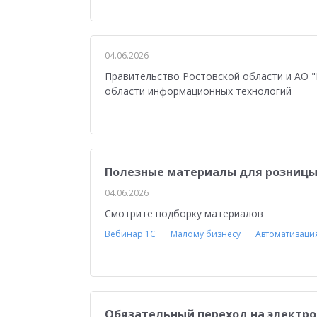
Медицина
Бюджетные учреждения
Уп
1С:ERP Управление строительной организацие
04.06.2026
Правительство Ростовской области и АО "
области информационных технологий
Полезные материалы для розницы 
04.06.2026
Смотрите подборку материалов
Вебинар 1С
Малому бизнесу
Автоматизаци
Обязательный переход на электро