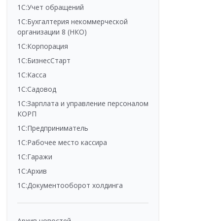
1С:Учет обращений
1С:Бухгалтерия некоммерческой
организации 8 (НКО)
1С:Корпорация
1С:БизнесСтарт
1С:Касса
1С:Садовод
1С:Зарплата и управление персоналом
КОРП
1С:Предприниматель
1С:Рабочее место кассира
1С:Гаражи
1С:Архив
1С:Документооборот холдинга
Архив новостей