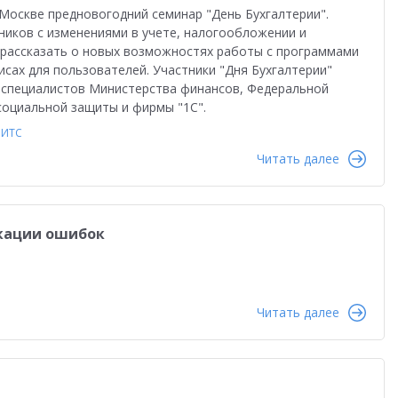
во
Автоматизация бизнеса
Управление продажами
 Москве предновогодний семинар "День Бухгалтерии".
ников с изменениями в учете, налогообложении и
ство
Торговым компаниям
Управленческий учет
 рассказать о новых возможностях работы с программами
исах для пользователей. Участники "Дня Бухгалтерии"
Облачные технологии
1С-ЭДО
Интернет-торговля
т специалистов Министерства финансов, Федеральной
социальной защиты и фирмы "1С".
Налоги 2026
Управление запасами
Истории успеха
ИТС
сами
Бухгалтерский и налоговый учет
Оплата труда
Читать далее
даленная работа
1С:Фреш
Антикризисные решения
в 2022
Работа через Интернет
икации ошибок
и
Обучение персонала
тация персонала
Государственный заказ
Читать далее
Конкурс кейсов 2025
1С:Сервер взаимодействия
анирование
Интеграция
Переход на 1C:ERP