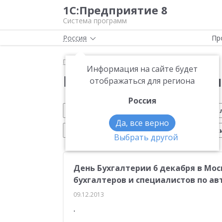
1С:Предприятие 8
Система программ
Россия
Пр
Главная
Новости
Информация на сайте будет
Новости 1С:Предприя
отображаться для региона
Россия
Обновление 1С
Малому бизнесу
На
Да, все верно
Электронный документооборот
Марк
Выбрать другой
CRM
Управление производством
ИТС
День Бухгалтерии 6 декабря в Мос
Платформа 1С:Предприятие 8
ЕГАИС
Си
бухгалтеров и специалистов по а
Учебные курсы 1С
Эквайринг
1С:Совме
09.12.2013
.
Маркетплейсы
Работа с клиентами
От