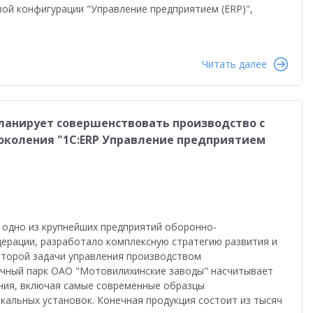
равленческая отчетность
Реальная автоматизация
вой конфигурации "Управление предприятием (ERP)",
й
Форум пользователей ДО 2025
Читать далее
ланирует совершенствовать производство с
околения "1С:ERP Управление предприятием
, одно из крупнейших предприятий оборонно-
ерации, разработало комплексную стратегию развития и
оторой задачи управления производством
очный парк ОАО "Мотовилихинские заводы" насчитывает
ния, включая самые современные образцы
кальных установок. Конечная продукция состоит из тысяч