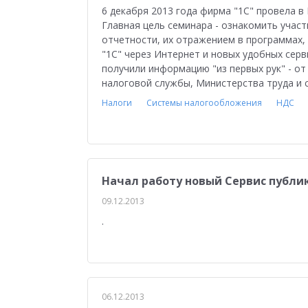
Управление персоналом
Сельское хозяйст
6 декабря 2013 года фирма "1С" провела в
Главная цель семинара - ознакомить участ
Мобильное приложение
АЗС
Производ
отчетности, их отражением в программах,
"1С" через Интернет и новых удобных серв
Отраслевые решения
1С:Мобильная касса
получили информацию "из первых рук" - о
налоговой службы, Министерства труда и 
1С:ERP Управление предприятием
Склад
Налоги
Системы налогообложения
НДС
Управление закупками
Управление финан
Обзор возможностей
Для бухгалтера
У
Управление ассортиментом
Конкурс кейсо
Начал работу новый Сервис публ
09.12.2013
Изменения законодательства
1СПАРК Риск
.
Повышение эффективности бизнеса
Аттес
Проектные решения
Оптовая торговля
Бюджетирование
Для руководства
Пл
06.12.2013