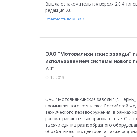
Медицина
Бюджетные учреждения
Уп
Вышла ознакомительная версия 2.0.4 типо
редакция 2.0.
1С:ERP Управление строительной организацие
Отчетность по МСФО
ОАО "Мотовилихинские заводы" п
использованием системы нового п
2.0"
02.12.2013
ОАО "Мотовилихинские заводы" (г. Пермь)
промышленного комплекса Российской Фед
технического перевооружения, в рамках к
рассматриваются как приоритетные. Стан
тысячи единиц разнообразного оборудова
обрабатывающих центров, а также ряд уни