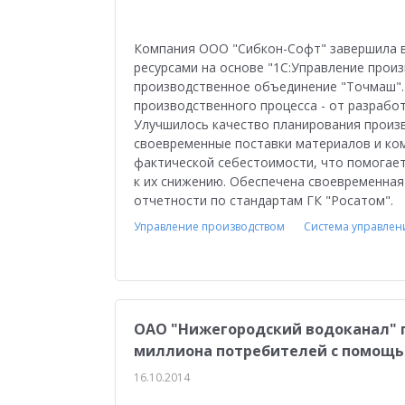
Медицина
Бюджетные учреждения
Уп
1С:ERP Управление строительной организацие
Компания ООО "Сибкон-Софт" завершила 
ресурсами на основе "1С:Управление про
производственное объединение "Точмаш". 
производственного процесса - от разработ
Улучшилось качество планирования произв
своевременные поставки материалов и ко
фактической себестоимости, что помогае
к их снижению. Обеспечена своевременная
отчетности по стандартам ГК "Росатом".
Управление производством
Система управлен
ОАО "Нижегородский водоканал" 
миллиона потребителей с помощь
16.10.2014