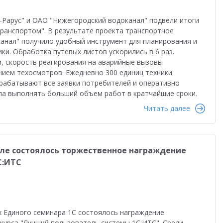
Рарус" и ОАО "Нижегородский водоканал" подвели итоги
ранспортом". В результате проекта транспортное
анал" получило удобный инструмент для планирования и
и. Обработка путевых листов ускорились в 6 раз.
и, скорость реагирования на аварийные вызовы
нием техосмотров. Ежедневно 300 единиц техники
рабатывают все заявки потребителей и оперативно
ла выполнять больший объем работ в кратчайшие сроки.
Читать далее
оле состоялось торжественное награждение
С:ИТС
х Единого семинара 1С состоялось награждение
курса "Лучший пользователь системы 1С:ИТС". Среди