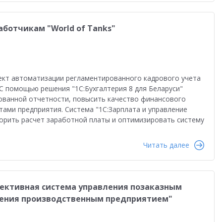
во
Автоматизация бизнеса
Управление продажами
ство
Торговым компаниям
Управленческий учет
аботчикам "World of Tanks"
Облачные технологии
1С-ЭДО
Интернет-торговля
Налоги 2026
Управление запасами
Истории успеха
ект автоматизации регламентированного кадрового учета
сами
Бухгалтерский и налоговый учет
Оплата труда
 С помощью решения "1С:Бухгалтерия 8 для Беларуси"
ованной отчетности, повысить качество финансового
даленная работа
1С:Фреш
Антикризисные решения
тами предприятия. Система "1С:Зарплата и управление
корить расчет заработной платы и оптимизировать систему
в 2022
Работа через Интернет
Читать далее
и
Обучение персонала
тация персонала
Государственный заказ
Конкурс кейсов 2025
1С:Сервер взаимодействия
ективная система управления позаказным
ления производственным предприятием"
анирование
Интеграция
Переход на 1C:ERP