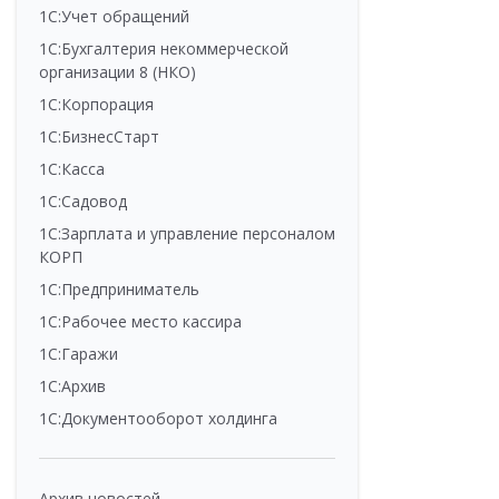
1С:Учет обращений
1С:Бухгалтерия некоммерческой
организации 8 (НКО)
1С:Корпорация
1С:БизнесСтарт
1С:Касса
1С:Садовод
1С:Зарплата и управление персоналом
КОРП
1С:Предприниматель
1С:Рабочее место кассира
1С:Гаражи
1С:Архив
1С:Документооборот холдинга
Архив новостей