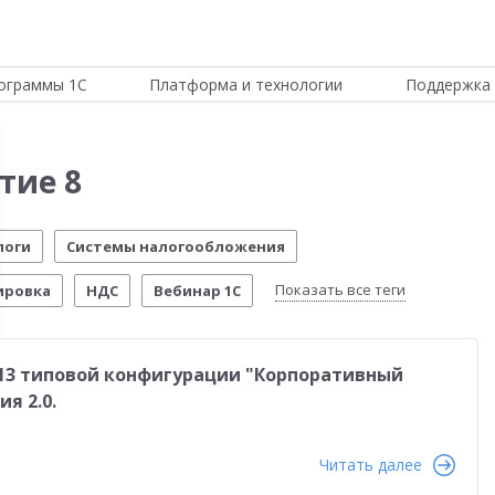
ограммы 1С
Платформа и технологии
Поддержка 
тие 8
логи
Системы налогообложения
Показать все теги
ировка
НДС
Вебинар 1С
Отчетность по МСФО
Новости Платформы
.13 типовой конфигурации "Корпоративный
стема управления предприятием
Управление складом
я 2.0.
стимо!
54-ФЗ
Воинский учет
Честный знак
Читать далее
четы о внедрении
Розничная торговля