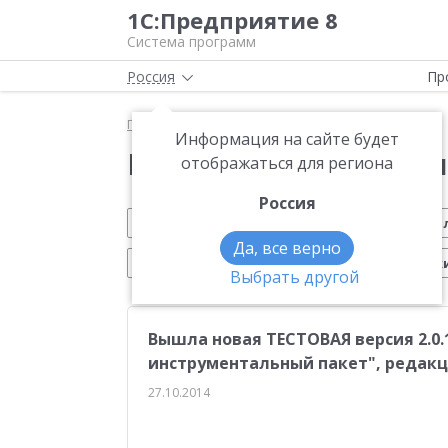
1С:Предприятие 8
Система программ
Россия
Пр
Главная
Новости
Информация на сайте будет
Новости 1С:Предприя
отображаться для региона
Россия
Обновление 1С
Малому бизнесу
На
Да, все верно
Электронный документооборот
Марк
Выбрать другой
CRM
Управление производством
ИТС
Вышла новая ТЕСТОВАЯ версия 2.0
Платформа 1С:Предприятие 8
ЕГАИС
Си
инструментальный пакет", редакци
Учебные курсы 1С
Эквайринг
1С:Совме
27.10.2014
Маркетплейсы
Работа с клиентами
От