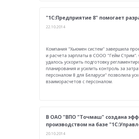
Управление персоналом
Сельское хозяйст
Мобильное приложение
АЗС
Производ
"1С:Предприятие 8" помогает разр
22.10.2014
Отраслевые решения
1С:Мобильная касса
1С:ERP Управление предприятием
Склад
Компания "Хьюмен систем" завершила про
Управление закупками
Управление финан
и расчета зарплаты в СООО "Гейм Стрим".
удалось ускорить подготовку регламентир
Обзор возможностей
Для бухгалтера
У
планирования и усилить контроль за затра
персоналом 8 для Беларуси" позволила ус
Управление ассортиментом
Конкурс кейсо
взаиморасчетов с персоналом.
Изменения законодательства
1СПАРК Риск
Повышение эффективности бизнеса
Аттес
Проектные решения
Оптовая торговля
В ОАО "ВПО "Точмаш" создана эфф
производством на базе "1С:Управ
Бюджетирование
Для руководства
Пл
20.10.2014