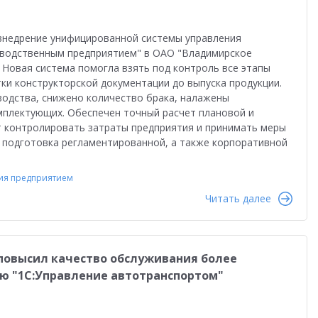
равленческая отчетность
Реальная автоматизация
й
Форум пользователей ДО 2025
внедрение унифицированной системы управления
изводственным предприятием" в ОАО "Владимирское
Новая система помогла взять под контроль все этапы
ки конструкторской документации до выпуска продукции.
одства, снижено количество брака, налажены
мплектующих. Обеспечен точный расчет плановой и
т контролировать затраты предприятия и принимать меры
 подготовка регламентированной, а также корпоративной
ия предприятием
Читать далее
повысил качество обслуживания более
ю "1С:Управление автотранспортом"