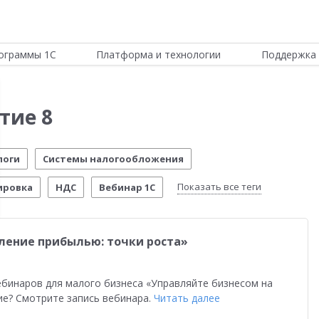
ограммы 1С
Платформа и технологии
Поддержка 
тие 8
логи
Системы налогообложения
Показать все теги
ировка
НДС
Вебинар 1С
Отчетность по МСФО
Новости Платформы
ление прибылью: точки роста»
стема управления предприятием
Управление складом
стимо!
54-ФЗ
Воинский учет
Честный знак
ебинаров для малого бизнеса «Управляйте бизнесом на
ие? Смотрите запись вебинара.
Читать далее
четы о внедрении
Розничная торговля