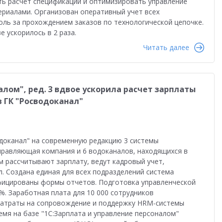
ить расчет спецификаций и оптимизировать управление
риалами. Организован оперативный учет всех
оль за прохождением заказов по технологической цепочке.
е ускорилось в 2 раза.
Читать далее
алом", ред. 3 вдвое ускорила расчет зарплаты
в ГК "Росводоканал"
доканал" на современную редакцию 3 системы
Управляющая компания и 6 водоканалов, находящихся в
м рассчитывают зарплату, ведут кадровый учет,
 Создана единая для всех подразделений система
фицированы формы отчетов. Подготовка управленческой
%. Заработная плата для 10 000 сотрудников
 затраты на сопровождение и поддержку HRM-системы
емя на базе "1С:Зарплата и управление персоналом"