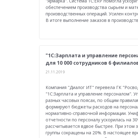
"Ярмарка". Система 1С:ERP помогла ускор
обеспечением производства сырьем и мате
производственных операций. Усилен контр
В итоге выполнение заказов в производств
"1С:Зарплата и управление персон
для 10 000 сотрудников 6 филиало
21.11.2019
Компания "Диалог ИТ" перевела ГК "Росво
"1С:Зарплата и управление персоналом". 
разных часовых поясах, по общим правила
формируют бюджеты расходов на персонал.
нормативно-справочной информации. Уни
отчетности по персоналу ускорилась на 30
рассчитывается вдвое быстрее. При этом
группы сокращены на 20%. В настоящее вр