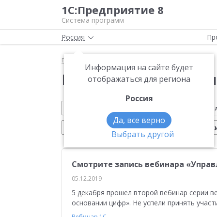
1С:Предприятие 8
Система программ
Россия
Пр
Главная
Новости
Информация на сайте будет
Новости 1С:Предприя
отображаться для региона
Россия
Обновление 1С
Малому бизнесу
На
Да, все верно
Электронный документооборот
Марк
Выбрать другой
CRM
Управление производством
ИТС
Смотрите запись вебинара «Управ
Платформа 1С:Предприятие 8
ЕГАИС
Си
05.12.2019
Учебные курсы 1С
Эквайринг
1С:Совме
5 декабря прошел второй вебинар серии в
основании цифр». Не успели принять участ
Маркетплейсы
Работа с клиентами
От
Вебинар 1С