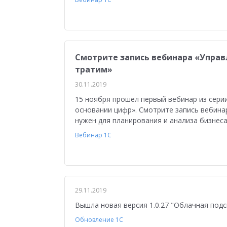
Управление персоналом
Сельское хозяйст
Мобильное приложение
АЗС
Производ
Отраслевые решения
1С:Мобильная касса
Смотрите запись вебинара «Управ
1С:ERP Управление предприятием
Склад
тратим»
30.11.2019
Управление закупками
Управление финан
15 ноября прошел первый вебинар из сери
Обзор возможностей
Для бухгалтера
У
основании цифр». Смотрите запись вебина
нужен для планирования и анализа бизнес
Управление ассортиментом
Конкурс кейсо
Вебинар 1С
Изменения законодательства
1СПАРК Риск
Повышение эффективности бизнеса
Аттес
Проектные решения
Оптовая торговля
29.11.2019
Вышла новая версия 1.0.27 "Облачная подс
Бюджетирование
Для руководства
Пл
Обновление 1С