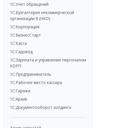
1С:Учет обращений
1С:Бухгалтерия некоммерческой
организации 8 (НКО)
1С:Корпорация
1С:БизнесСтарт
1С:Касса
1С:Садовод
1С:Зарплата и управление персоналом
КОРП
1С:Предприниматель
1С:Рабочее место кассира
1С:Гаражи
1С:Архив
1С:Документооборот холдинга
Архив новостей