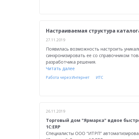
Медицина
Бюджетные учреждения
Уп
1С:ERP Управление строительной организацие
Настраиваемая структура каталог
27.11.2019
Появилась возможность настроить уникаль
синхронизировать ее со справочником то
разработчика решения.
Читать далее
Работа через Интернет
ИТС
26.11.2019
Торговый дом "Ярмарка" вдвое быстр
1С:ERP
Специалисты ООО “ИТРП” автоматизировал