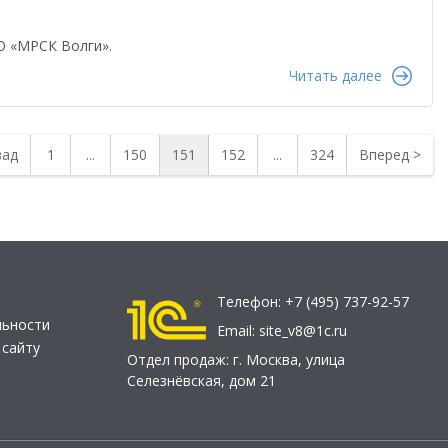
О «МРСК Волги».
Читать далее
зад
1
...
150
151
152
...
324
Вперед
>
Телефон:
+7 (495) 737-92-57
льности
Email:
site_v8@1c.ru
 сайту
Отдел продаж:
г. Москва
,
улица
Селезнёвская, дом 21