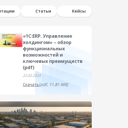
нтации
Статьи
Кейсы
«1С:ERP. Управление
холдингом» – обзор
функциональных
возможностей и
ключевых преимуществ
(pdf)
22.02.2024
Скачать
[pdf, 11.81 Мб]