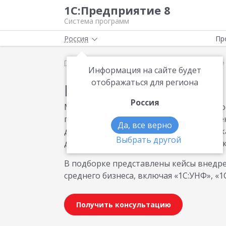
1С:Предприятие 8
Система программ
Россия
Пр
Главная
Методические материалы
Повышение 
Информация на сайте будет
отображаться для региона
Материалы по теме
Россия
Материалы по повышению эффективнос
продаж, учета, производства и управл
Да, все верно
для повышения скорости обработки зак
Выбрать другой
документооборота и развития онлайн-
В подборке представлены кейсы внедре
среднего бизнеса, включая «1С:УНФ», «1
Получить консультацию