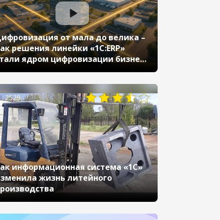
ифровизация от мала до велика –
ак решения линейки «1С:ERP»
тали ядром цифровизации бизнеса
азличных масштабов и повысили
го эффективность (Бизнес-форум
С:ERP онлайн 17 ноября 2021 г.,
2529
естеров Алексей, «1С»)
ак информационная система «1С»
зменила жизнь литейного
роизводства