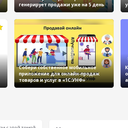
генерирует продажи уже на 5 день
у
Собери собственное мобильное
К
приложение для онлайн-продаж
о
товаров и услуг в «1С:УНФ»
а
зи с этой темой