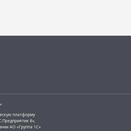
ы
ческую платформу
:Предприятие 8»,
ании АО «Группа 1С»