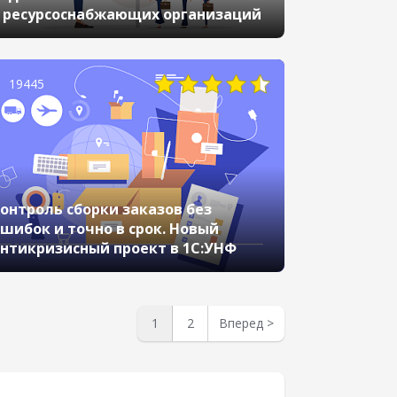
 ресурсоснабжающих организаций
19445
онтроль сборки заказов без
шибок и точно в срок. Новый
нтикризисный проект в 1С:УНФ
1
2
Вперед
>