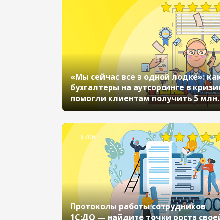
«Мы сейчас все в одной лодке»: ка
бухгалтеры на аутсорсинге в кризи
помогли клиентам получить 5 млн.
6706
Протоколы работы сотрудников
1С:ДО — найдите точки роста свое