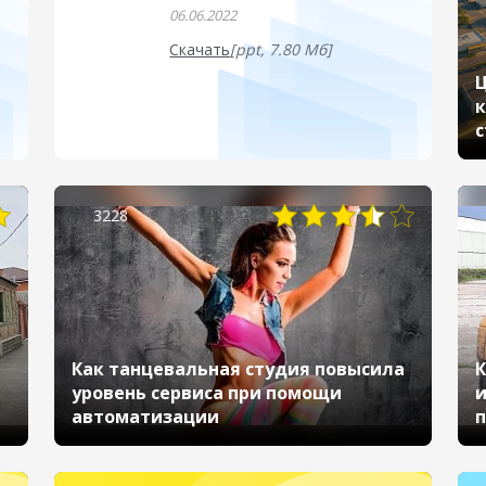
06.06.2022
Скачать
[ppt, 7.80 Мб]
Ц
к
с
р
е
1
3228
Н
Как танцевальная студия повысила
К
уровень сервиса при помощи
и
автоматизации
п