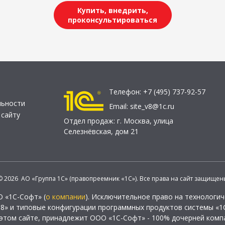
Купить, внедрить,
проконсультироваться
Телефон:
+7 (495) 737-92-57
льности
Email:
site_v8@1c.ru
 сайту
Отдел продаж:
г. Москва
,
улица
Селезнёвская, дом 21
© 2026 АО «Группа 1С» (правопреемник «1С»). Все права на сайт защищен
О «1С-Софт» (
о компании
). Исключительное право на технологи
 8» и типовые конфигурации программных продуктов системы «1С
этом сайте, принадлежит ООО «1С-Софт» - 100% дочерней комп