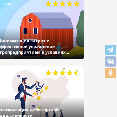
6804
инимизация затрат и
ффективное управление
гропредприятием в условиях
изиса с «1С:ERP
Агропромышленный комплекс»
птимизация дебиторской
задолженности