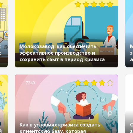
к
Молокозавод: как обеспечить
М
с
эффективное производство и
э
сохранить сбыт в период кризиса
а
кр
7240
Как в условиях кризиса создать
О
й
клиентскую базу, которая