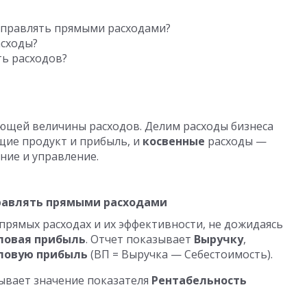
управлять прямыми расходами?
асходы?
ь расходов?
ующей величины расходов. Делим расходы бизнеса
ие продукт и прибыль, и
косвенные
расходы —
ние и управление.
правлять прямыми расходами
рямых расходах и их эффективности, не дожидаясь
ловая прибыль
. Отчет показывает
Выручку
,
ловую прибыль
(ВП = Выручка — Себестоимость).
ывает значение показателя
Рентабельность