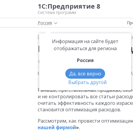
1С:Предприятие 8
Система программ
Россия
Пр
Главная
Методические материалы
1С:Управле
Информация на сайте будет
Как управлять расхо
отображаться для региона
Россия
1 марта 2026
Статьи на тему:
Да, все верно
1С:Управление нашей фирмой
Выбрать другой
Раньше, при стабильных продажах, биз
и не контролировать все статьи расход
считать эффективность каждого израсх
становится оптимизация расходов.
Рассмотрим, как провести оптимизаци
нашей фирмой
»
.