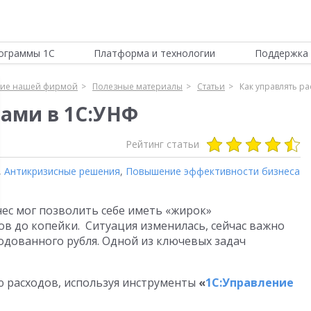
ограммы 1С
Платформа и технологии
Поддержка 
ние нашей фирмой
Полезные материалы
Статьи
Как управлять р
дами в 1С:УНФ
Рейтинг статьи
,
Антикризисные решения
,
Повышение эффективности бизнеса
нес мог позволить себе иметь «жирок»
ов до копейки. Ситуация изменилась, сейчас важно
одованного рубля. Одной из ключевых задач
ю расходов, используя инструменты
«
1С:Управление