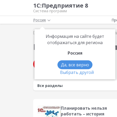
1С:Предприятие 8
Система программ
Россия
Пр
Главная
Методические материалы
Презентаци
Информация на сайте будет
отображаться для региона
Презентации по те
Россия
Получить консультацию
Да, все верно
Выбрать другой
Планировать нельзя
работать – история