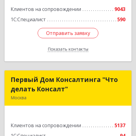
Клиентов на сопровождении
9043
1С:Специалист
590
Отправить заявку
Отправить заявку
Показать контакты
Назад
Первый Дом Консалтинга "Что
Первый Дом Консалтинга "Что
делать Консалт"
делать Консалт"
Москва
127083, Москва г, Мишина ул, дом № 56
Подробнее
Клиентов на сопровождении
5137
1С:Специалист
94