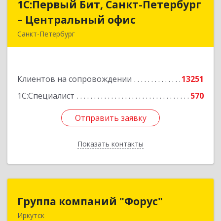
1С:Первый Бит, Санкт-Петербург
1С:Первый Бит, Санкт-Петербург
– Центральный офис
– Центральный офис
Санкт-Петербург
г.Санкт-Петербург, Невский проспект, 10
Подробнее
Клиентов на сопровождении
13251
1С:Специалист
570
Отправить заявку
Отправить заявку
Показать контакты
Назад
Группа компаний "Форус"
Группа компаний "Форус"
Иркутск
664007, Иркутская обл, Иркутск г, Ямская ул,