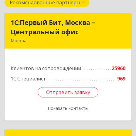
Рекомендованные партнеры
1С:Первый Бит, Москва –
1С:Первый Бит, Москва –
Центральный офис
Центральный офис
Москва
г. Москва, ул. Воронцовская, д. 35Б, корп 2
Подробнее
Клиентов на сопровождении
25960
1С:Специалист
969
Отправить заявку
Отправить заявку
Показать контакты
Назад