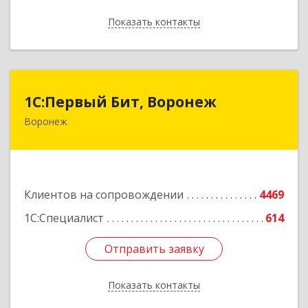
Показать контакты
Назад
1С:Первый Бит, Воронеж
1С:Первый Бит, Воронеж
Воронеж
394006, Воронежская обл, Воронеж г, 20-летия
Октября ул, дом № 119, оф.711
Подробнее
Клиентов на сопровождении
4469
1С:Специалист
614
Отправить заявку
Отправить заявку
Показать контакты
Назад