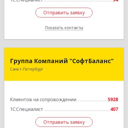
Отправить заявку
Отправить заявку
Показать контакты
Назад
Группа Компаний "СофтБаланс"
Группа Компаний "СофтБаланс"
Санкт-Петербург
195112, Санкт-Петербург г, Заневский пр-кт,
дом № 30, корпус 2, литера А
Подробнее
Клиентов на сопровождении
5928
1С:Специалист
407
Отправить заявку
Отправить заявку