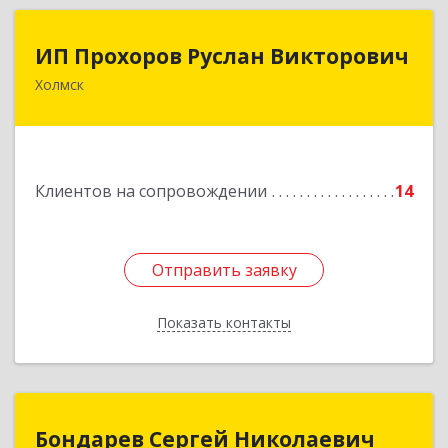
ИП Прохоров Руслан Викторович
ИП Прохоров Руслан Викторович
Холмск
694620, Сахалинская обл, Холмский р-н, Холмск
г, Александра Матросова ул, дом № 6Б, кв.32
Подробнее
Клиентов на сопровождении
14
Отправить заявку
Отправить заявку
Показать контакты
Назад
Бондарев Сергей Николаевич
Бондарев Сергей Николаевич