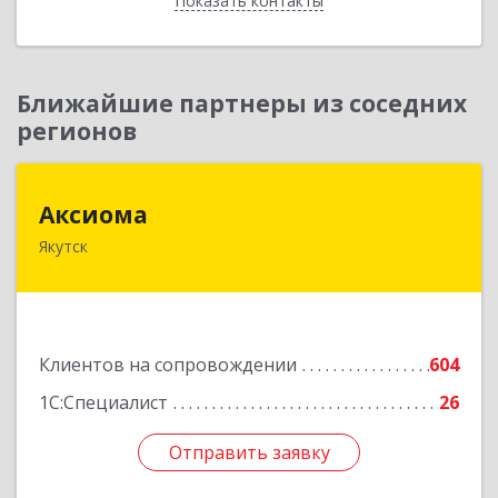
Показать контакты
Назад
Ближайшие партнеры из соседних
регионов
Аксиома
Аксиома
Якутск
677000, Саха /Якутия/ Респ, Якутск г, Чиряева
ул, дом № 1, кв.19
Подробнее
Клиентов на сопровождении
604
1С:Специалист
26
Отправить заявку
Отправить заявку