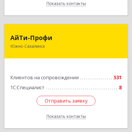
Показать контакты
Назад
АйТи-Профи
АйТи-Профи
Южно-Сахалинск
693023, Сахалинская обл, город Южно-
Сахалинск г.о., Южно-Сахалинск г, Емельянова
А.О. ул, дом № 4
Подробнее
Клиентов на сопровождении
531
1С:Специалист
8
Отправить заявку
Отправить заявку
Показать контакты
Назад