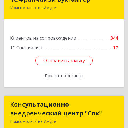
Комсомольск-на-Амуре
681000, Хабаровский край, Комсомольск-на-
Амуре г, Красногвардейская ул, дом № 14,
оф.202
Подробнее
Клиентов на сопровождении
344
1С:Специалист
17
Отправить заявку
Отправить заявку
Показать контакты
Назад
Консультационно-
Консультационно-
внедренческий центр "Спк"
внедренческий центр "Спк"
Комсомольск-на-Амуре
681013, Хабаровский край, Комсомольск-на-