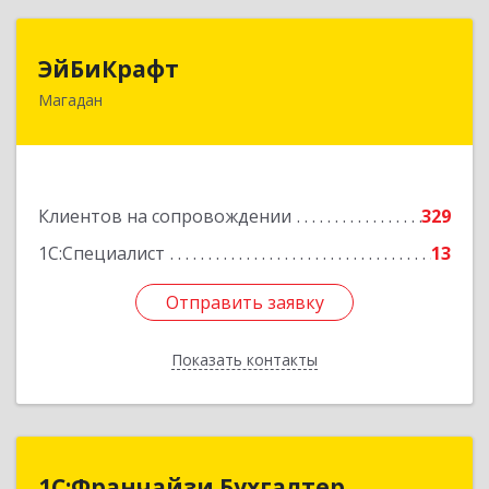
ЭйБиКрафт
ЭйБиКрафт
Магадан
685000, Магаданская обл, Магадан г, Полярная
ул, дом № 21А
Подробнее
Клиентов на сопровождении
329
1С:Специалист
13
Отправить заявку
Отправить заявку
Показать контакты
Назад
1С:Франчайзи Бухгалтер
1С:Франчайзи Бухгалтер