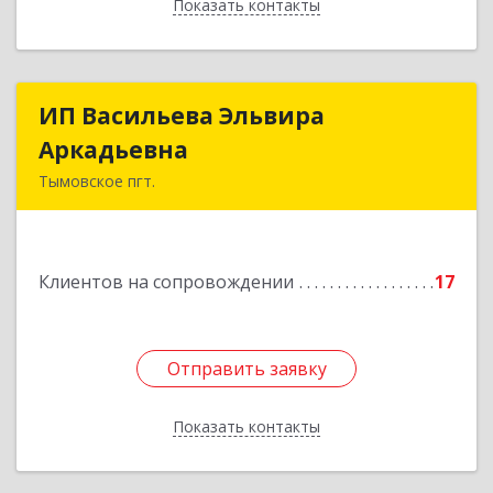
Показать контакты
Назад
ИП Васильева Эльвира
ИП Васильева Эльвира
Аркадьевна
Аркадьевна
Тымовское пгт.
694400, Сахалинская обл, Тымовский р-н,
Тымовское пгт, Красноармейская ул, дом № 34,
кв.9
Клиентов на сопровождении
17
Подробнее
Отправить заявку
Отправить заявку
Показать контакты
Назад