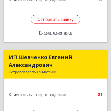
Отправить заявку
Отправить заявку
Показать контакты
Назад
ИП Шевченко Евгений
ИП Шевченко Евгений
Александрович
Александрович
Петропавловск-Камчатский
683010, Камчатский край, Петропавловск-
Камчатский г, Капитана Драбкина ул, дом № 14,
кв.3
Клиентов на сопровождении
81
Подробнее