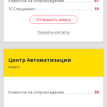
Клиентов на сопровождении
97
1С:Специалист
10
Отправить заявку
Отправить заявку
Показать контакты
Назад
Центр Автоматизации
Центр Автоматизации
Амурск
682640, Хабаровский край, Амурск г, Мира пр-
кт, дом № 55, оф.2
Подробнее
Клиентов на сопровождении
50