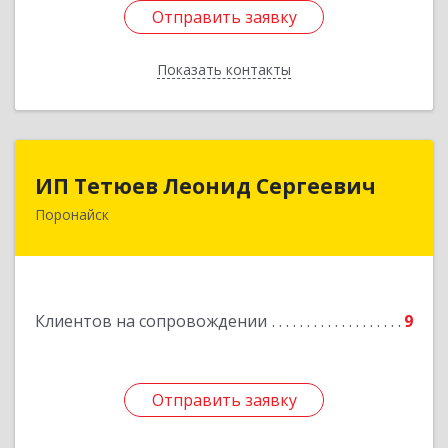
Отправить заявку
Отправить заявку
Показать контакты
Назад
ИП Тетюев Леонид Сергеевич
ИП Тетюев Леонид Сергеевич
Поронайск
694242, Сахалинская обл, Поронайск г, Фрунзе
ул, дом № 14, кв.51
Подробнее
Клиентов на сопровождении
9
Отправить заявку
Отправить заявку